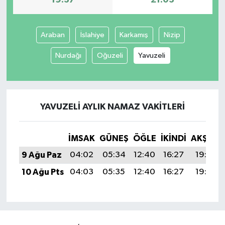
Araban
İslahiye
Karkamış
Nizip
Nurdağı
Oğuzeli
Yavuzeli
YAVUZELI AYLIK NAMAZ VAKITLERI
İMSAK
GÜNEŞ
ÖĞLE
İKINDI
AKŞAM
9 Ağu Paz
04:02
05:34
12:40
16:27
19:37
10 Ağu Pts
04:03
05:35
12:40
16:27
19:36