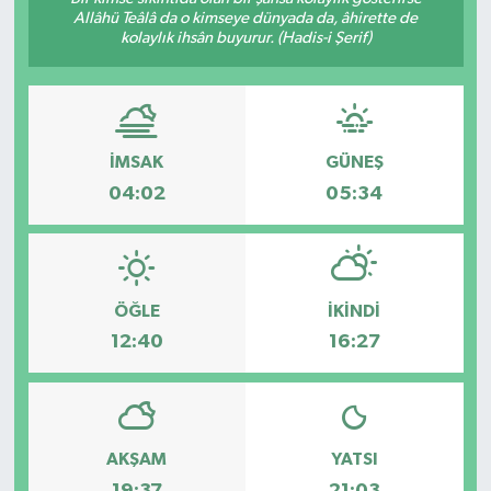
Allâhü Teâlâ da o kimseye dünyada da, âhirette de
kolaylık ihsân buyurur. (Hadis-i Şerif)
KÜLTÜR&SANAT
ONİKİŞUBAT
SAĞLIK
İMSAK
GÜNEŞ
04:02
05:34
SİVİL TOPLUM
SİYASET
ÖĞLE
İKINDI
SOSYAL YAŞAM
12:40
16:27
SPOR
ULUSAL HABERLER
AKŞAM
YATSI
19:37
21:03