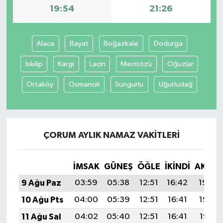
19:54
21:26
Alaca
Bayat
Boğazkale
Dodurga
İskilip
Kargı
Laçin
Mecitözü
Oğuzlar
Ortaköy
Osmancık
Sungurlu
Uğurludağ
ÇORUM AYLIK NAMAZ VAKITLERI
İMSAK
GÜNEŞ
ÖĞLE
İKINDI
AKŞA
9 Ağu Paz
03:59
05:38
12:51
16:42
19:54
10 Ağu Pts
04:00
05:39
12:51
16:41
19:53
11 Ağu Sal
04:02
05:40
12:51
16:41
19:51