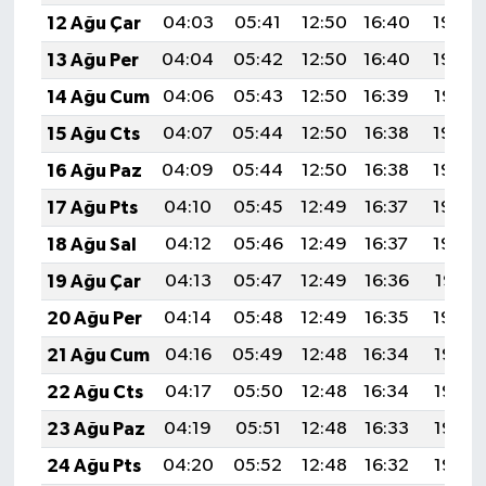
12 Ağu Çar
04:03
05:41
12:50
16:40
19:50
13 Ağu Per
04:04
05:42
12:50
16:40
19:49
14 Ağu Cum
04:06
05:43
12:50
16:39
19:47
15 Ağu Cts
04:07
05:44
12:50
16:38
19:46
16 Ağu Paz
04:09
05:44
12:50
16:38
19:45
17 Ağu Pts
04:10
05:45
12:49
16:37
19:43
18 Ağu Sal
04:12
05:46
12:49
16:37
19:42
19 Ağu Çar
04:13
05:47
12:49
16:36
19:41
20 Ağu Per
04:14
05:48
12:49
16:35
19:39
21 Ağu Cum
04:16
05:49
12:48
16:34
19:38
22 Ağu Cts
04:17
05:50
12:48
16:34
19:36
23 Ağu Paz
04:19
05:51
12:48
16:33
19:35
24 Ağu Pts
04:20
05:52
12:48
16:32
19:33