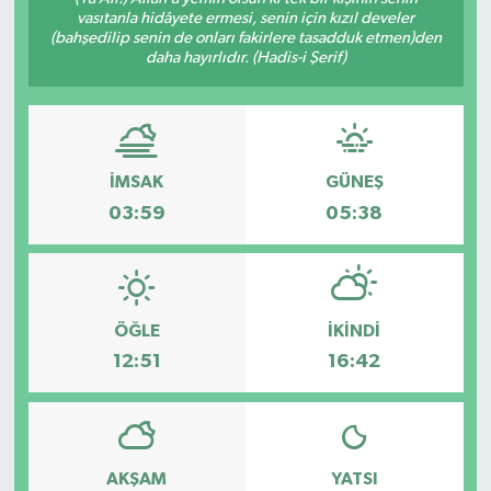
vasıtanla hidâyete ermesi, senin için kızıl develer
(bahşedilip senin de onları fakirlere tasadduk etmen)den
KÜLTÜR&SANAT
daha hayırlıdır. (Hadis-i Şerif)
ONİKİŞUBAT
SAĞLIK
İMSAK
GÜNEŞ
SİVİL TOPLUM
03:59
05:38
SİYASET
SOSYAL YAŞAM
ÖĞLE
İKINDI
12:51
16:42
SPOR
ULUSAL HABERLER
AKŞAM
YATSI