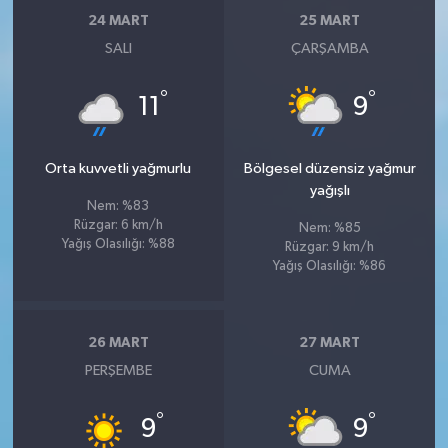
24 MART
25 MART
SALI
ÇARŞAMBA
°
°
11
9
Orta kuvvetli yağmurlu
Bölgesel düzensiz yağmur
yağışlı
Nem: %83
Rüzgar: 6 km/h
Nem: %85
Yağış Olasılığı: %88
Rüzgar: 9 km/h
Yağış Olasılığı: %86
26 MART
27 MART
PERŞEMBE
CUMA
°
°
9
9