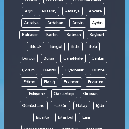
Ağrı
Aksaray
Amasya
Ankara
Antalya
Ardahan
Artvin
Aydın
Balıkesir
Bartın
Batman
Bayburt
Bilecik
Bingöl
Bitlis
Bolu
Burdur
Bursa
Çanakkale
Çankırı
Çorum
Denizli
Diyarbakır
Düzce
Edirne
Elazığ
Erzincan
Erzurum
Eskişehir
Gaziantep
Giresun
Gümüşhane
Hakkâri
Hatay
Iğdır
Isparta
İstanbul
İzmir