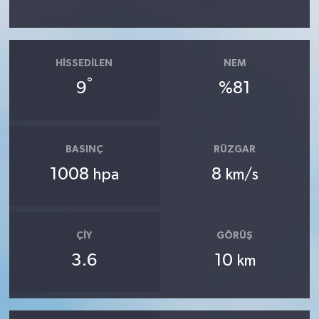
HISSEDILEN
NEM
°
9
%81
BASINÇ
RÜZGAR
1008
8
hpa
km/s
ÇIY
GÖRÜŞ
3.6
10
km