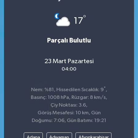
KÜLTÜR&SANAT
°
17
ONİKİŞUBAT
Parçalı Bulutlu
SAĞLIK
SİVİL TOPLUM
23 Mart Pazartesi
04:00
SİYASET
°
SOSYAL YAŞAM
Nem: %81, Hissedilen Sıcaklık: 9
,
Basınç: 1008 hPa, Rüzgar: 8 km/s,
SPOR
Çiy Noktası: 3.6,
Görüş Mesafesi: 10 km, Gün
Doğumu: 7:06, Gün Batımı: 19:21
ULUSAL HABERLER
Adana
Adıyaman
Afyonkarahisar