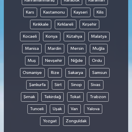
Kahramanmaraş
Karabük
Karaman
Kars
Kastamonu
Kayseri
Kilis
Kırıkkale
Kırklareli
Kırşehir
Kocaeli
Konya
Kütahya
Malatya
Manisa
Mardin
Mersin
Muğla
Muş
Nevşehir
Niğde
Ordu
Osmaniye
Rize
Sakarya
Samsun
Şanlıurfa
Siirt
Sinop
Sivas
Şırnak
Tekirdağ
Tokat
Trabzon
Tunceli
Uşak
Van
Yalova
Yozgat
Zonguldak