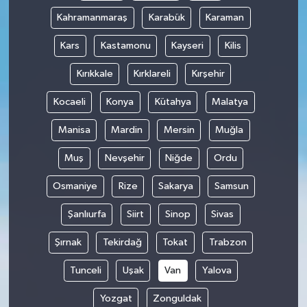
Kahramanmaraş
Karabük
Karaman
Kars
Kastamonu
Kayseri
Kilis
Kırıkkale
Kırklareli
Kırşehir
Kocaeli
Konya
Kütahya
Malatya
Manisa
Mardin
Mersin
Muğla
Muş
Nevşehir
Niğde
Ordu
Osmaniye
Rize
Sakarya
Samsun
Şanlıurfa
Siirt
Sinop
Sivas
Şırnak
Tekirdağ
Tokat
Trabzon
Tunceli
Uşak
Van
Yalova
Yozgat
Zonguldak