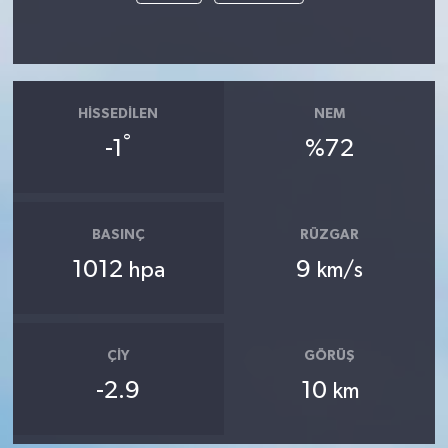
HISSEDILEN
NEM
°
-1
%72
BASINÇ
RÜZGAR
1012
9
hpa
km/s
ÇIY
GÖRÜŞ
-2.9
10
km