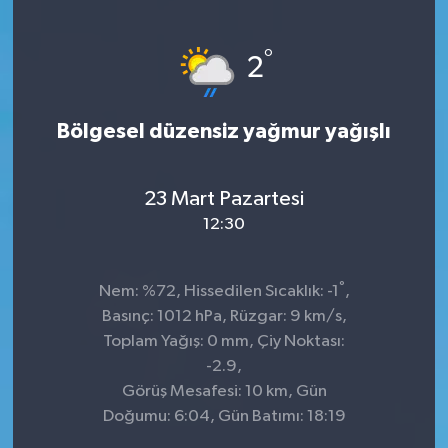
KÜLTÜR&SANAT
°
2
ONİKİŞUBAT
Bölgesel düzensiz yağmur yağışlı
SAĞLIK
SİVİL TOPLUM
23 Mart Pazartesi
12:30
SİYASET
°
SOSYAL YAŞAM
Nem: %72, Hissedilen Sıcaklık: -1
,
Basınç: 1012 hPa, Rüzgar: 9 km/s,
SPOR
Toplam Yağış: 0 mm, Çiy Noktası:
-2.9,
Görüş Mesafesi: 10 km, Gün
ULUSAL HABERLER
Doğumu: 6:04, Gün Batımı: 18:19