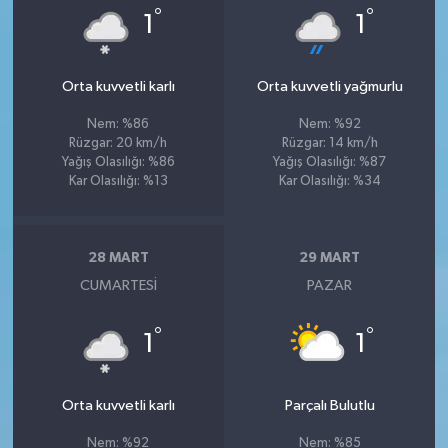
°
°
1
1
Orta kuvvetli karlı
Orta kuvvetli yağmurlu
Nem: %86
Nem: %92
Rüzgar: 20 km/h
Rüzgar: 14 km/h
Yağış Olasılığı: %86
Yağış Olasılığı: %87
Kar Olasılığı: %13
Kar Olasılığı: %34
28 MART
29 MART
CUMARTESI
PAZAR
°
°
1
1
Orta kuvvetli karlı
Parçalı Bulutlu
Nem: %92
Nem: %85