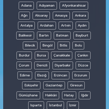
Adana
Adıyaman
Afyonkarahisar
Ağrı
Aksaray
Amasya
Ankara
Antalya
Ardahan
Artvin
Aydın
Balıkesir
Bartın
Batman
Bayburt
Bilecik
Bingöl
Bitlis
Bolu
Burdur
Bursa
Çanakkale
Çankırı
Çorum
Denizli
Diyarbakır
Düzce
Edirne
Elazığ
Erzincan
Erzurum
Eskişehir
Gaziantep
Giresun
Gümüşhane
Hakkâri
Hatay
Iğdır
Isparta
İstanbul
İzmir