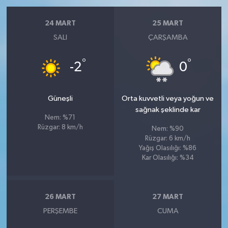
24 MART
25 MART
SALI
ÇARŞAMBA
°
°
-2
0
Güneşli
Orta kuvvetli veya yoğun ve
sağnak şeklinde kar
Nem: %71
Rüzgar: 8 km/h
Nem: %90
Rüzgar: 6 km/h
Yağış Olasılığı: %86
Kar Olasılığı: %34
26 MART
27 MART
PERŞEMBE
CUMA