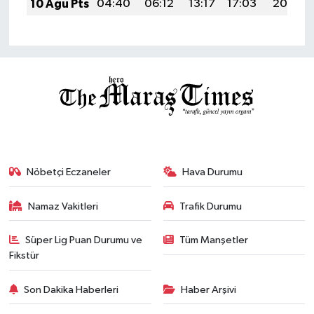
10 Ağu Pts
04:40
06:12
13:17
17:03
20:13
Nöbetçi Eczaneler
Hava Durumu
Namaz Vakitleri
Trafik Durumu
Süper Lig Puan Durumu ve
Tüm Manşetler
Fikstür
Son Dakika Haberleri
Haber Arşivi