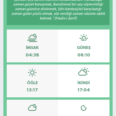
zaman güzel konuşmak, (kendisine) bir şey söylenildiği
zaman güzelce dinlemek, (din kardeşiyle) karşılaştığı
KÜLTÜR&SANAT
zaman güler yüzlü olmak, söz verdiği zaman sözüne sâdık
kalmak.” (Hadis-i Şerif)
ONİKİŞUBAT
SAĞLIK
İMSAK
GÜNEŞ
SİVİL TOPLUM
04:38
06:10
SİYASET
SOSYAL YAŞAM
ÖĞLE
İKINDI
SPOR
13:17
17:04
ULUSAL HABERLER