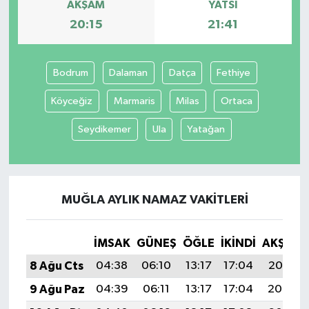
AKŞAM
YATSI
20:15
21:41
Bodrum
Dalaman
Datça
Fethiye
Köyceğiz
Marmaris
Milas
Ortaca
Seydikemer
Ula
Yatağan
MUĞLA AYLIK NAMAZ VAKITLERI
İMSAK
GÜNEŞ
ÖĞLE
İKINDI
AKŞAM
8 Ağu Cts
04:38
06:10
13:17
17:04
20:15
9 Ağu Paz
04:39
06:11
13:17
17:04
20:14