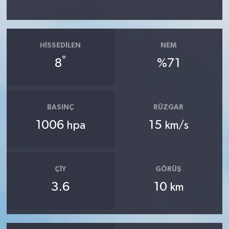
HISSEDILEN
NEM
°
8
%71
BASINÇ
RÜZGAR
1006
15
hpa
km/s
ÇIY
GÖRÜŞ
3.6
10
km