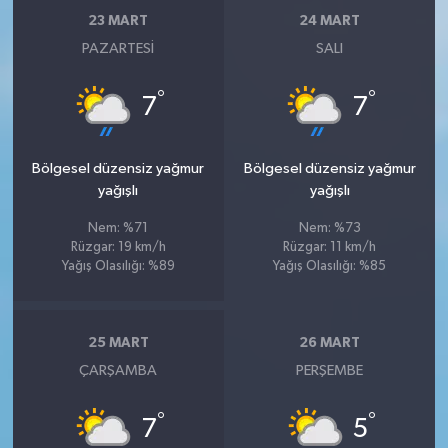
23 MART
24 MART
PAZARTESI
SALI
°
°
7
7
Bölgesel düzensiz yağmur
Bölgesel düzensiz yağmur
yağışlı
yağışlı
Nem: %71
Nem: %73
Rüzgar: 19 km/h
Rüzgar: 11 km/h
Yağış Olasılığı: %89
Yağış Olasılığı: %85
25 MART
26 MART
ÇARŞAMBA
PERŞEMBE
°
°
7
5