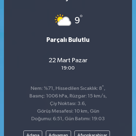
KÜLTÜR&SANAT
°
9
ONİKİŞUBAT
Parçalı Bulutlu
SAĞLIK
SİVİL TOPLUM
22 Mart Pazar
19:00
SİYASET
°
SOSYAL YAŞAM
Nem: %71, Hissedilen Sıcaklık: 8
,
Basınç: 1006 hPa, Rüzgar: 15 km/s,
SPOR
Çiy Noktası: 3.6,
Görüş Mesafesi: 10 km, Gün
Doğumu: 6:51, Gün Batımı: 19:03
ULUSAL HABERLER
Adana
Adıyaman
Afyonkarahisar