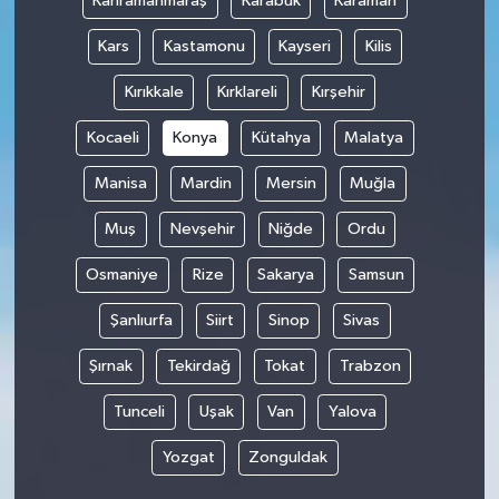
Kahramanmaraş
Karabük
Karaman
Kars
Kastamonu
Kayseri
Kilis
Kırıkkale
Kırklareli
Kırşehir
Kocaeli
Konya
Kütahya
Malatya
Manisa
Mardin
Mersin
Muğla
Muş
Nevşehir
Niğde
Ordu
Osmaniye
Rize
Sakarya
Samsun
Şanlıurfa
Siirt
Sinop
Sivas
Şırnak
Tekirdağ
Tokat
Trabzon
Tunceli
Uşak
Van
Yalova
Yozgat
Zonguldak