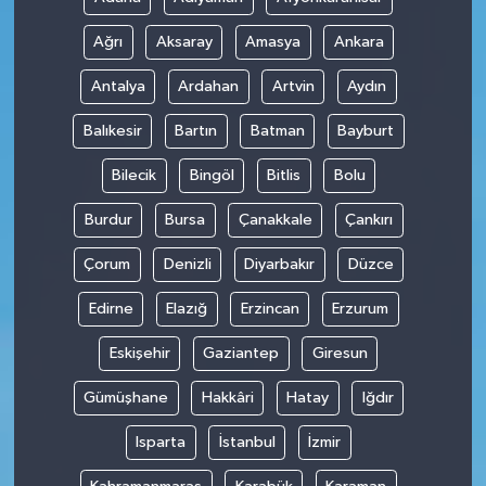
Ağrı
Aksaray
Amasya
Ankara
Antalya
Ardahan
Artvin
Aydın
Balıkesir
Bartın
Batman
Bayburt
Bilecik
Bingöl
Bitlis
Bolu
Burdur
Bursa
Çanakkale
Çankırı
Çorum
Denizli
Diyarbakır
Düzce
Edirne
Elazığ
Erzincan
Erzurum
Eskişehir
Gaziantep
Giresun
Gümüşhane
Hakkâri
Hatay
Iğdır
Isparta
İstanbul
İzmir