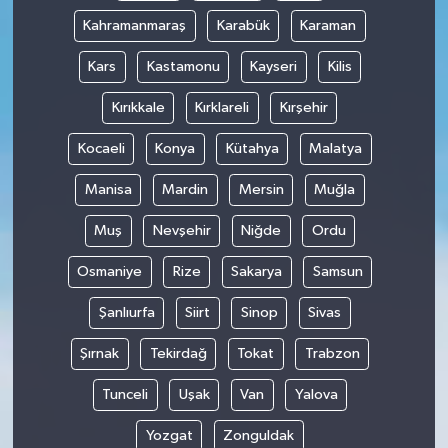
Kahramanmaraş
Karabük
Karaman
Kars
Kastamonu
Kayseri
Kilis
Kırıkkale
Kırklareli
Kırşehir
Kocaeli
Konya
Kütahya
Malatya
Manisa
Mardin
Mersin
Muğla
Muş
Nevşehir
Niğde
Ordu
Osmaniye
Rize
Sakarya
Samsun
Şanlıurfa
Siirt
Sinop
Sivas
Şırnak
Tekirdağ
Tokat
Trabzon
Tunceli
Uşak
Van
Yalova
Yozgat
Zonguldak