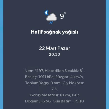
KÜLTÜR&SANAT
°
9
ONİKİŞUBAT
Hafif sağnak yağışlı
SAĞLIK
SİVİL TOPLUM
22 Mart Pazar
20:30
SİYASET
°
SOSYAL YAŞAM
Nem: %97, Hissedilen Sıcaklık: 8
,
Basınç: 1011 hPa, Rüzgar: 4 km/s,
SPOR
Toplam Yağış: 0 mm, Çiy Noktası:
7.3,
Görüş Mesafesi: 10 km, Gün
ULUSAL HABERLER
Doğumu: 6:56, Gün Batımı: 19:10