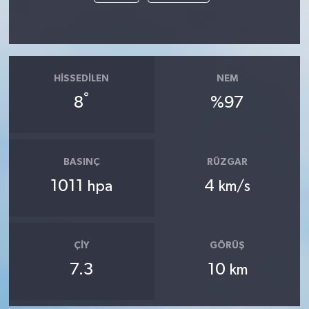
HISSEDILEN
NEM
°
8
%97
BASINÇ
RÜZGAR
1011
4
hpa
km/s
ÇIY
GÖRÜŞ
7.3
10
km