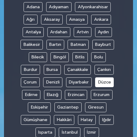
Adana
Adıyaman
Afyonkarahisar
Ağrı
Aksaray
Amasya
Ankara
Antalya
Ardahan
Artvin
Aydın
Balıkesir
Bartın
Batman
Bayburt
Bilecik
Bingöl
Bitlis
Bolu
Burdur
Bursa
Çanakkale
Çankırı
Çorum
Denizli
Diyarbakır
Düzce
Edirne
Elazığ
Erzincan
Erzurum
Eskişehir
Gaziantep
Giresun
Gümüşhane
Hakkâri
Hatay
Iğdır
Isparta
İstanbul
İzmir