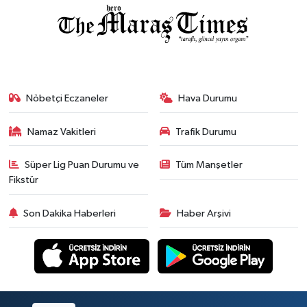
KÜLTÜR&SANAT
ONİKİŞUBAT
SAĞLIK
Nöbetçi Eczaneler
Hava Durumu
SİVİL TOPLUM
Namaz Vakitleri
Trafik Durumu
SİYASET
Süper Lig Puan Durumu ve
Tüm Manşetler
Fikstür
SOSYAL YAŞAM
Son Dakika Haberleri
Haber Arşivi
SPOR
ULUSAL HABERLER