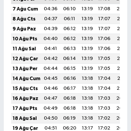
7 Ağu Cum
04:36
06:10
13:19
17:08
20:19
8 Ağu Cts
04:37
06:11
13:19
17:07
20:18
9 Ağu Paz
04:39
06:12
13:19
17:07
20:17
10 Ağu Pts
04:40
06:12
13:19
17:06
20:16
11 Ağu Sal
04:41
06:13
13:19
17:06
20:15
12 Ağu Çar
04:42
06:14
13:19
17:05
20:13
13 Ağu Per
04:44
06:15
13:19
17:05
20:12
14 Ağu Cum
04:45
06:16
13:18
17:04
20:11
15 Ağu Cts
04:46
06:17
13:18
17:04
20:10
16 Ağu Paz
04:47
06:18
13:18
17:03
20:08
17 Ağu Pts
04:49
06:18
13:18
17:03
20:07
18 Ağu Sal
04:50
06:19
13:18
17:02
20:06
19 Ağu Çar
04:51
06:20
13:17
17:02
20:05