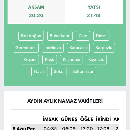
AKŞAM
YATSI
20:20
21:48
Bozdoğan
Buharkent
Çine
Didim
Germencik
İncirliova
Karacasu
Karpuzlu
Koçarlı
Köşk
Kuşadası
Kuyucak
Nazilli
Söke
Sultanhisar
AYDIN AYLIK NAMAZ VAKITLERI
İMSAK
GÜNEŞ
ÖĞLE
İKINDI
AKŞA
6 Ağu Per
04:35
06:09
13:20
17:08
20:20