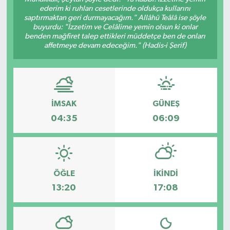
ederim ki ruhları cesetlerinde oldukça kullarını
saptırmaktan geri durmayacağım." Allâhü Teâlâ ise şöyle
KÜLTÜR&SANAT
buyurdu: "İzzetim ve Celâlime yemin olsun ki onlar
benden mağfiret talep ettikleri müddetçe ben de onları
ONİKİŞUBAT
affetmeye devam edeceğim." (Hadis-i Şerif)
SAĞLIK
SİVİL TOPLUM
İMSAK
GÜNEŞ
04:35
06:09
SİYASET
SOSYAL YAŞAM
ÖĞLE
İKINDI
SPOR
13:20
17:08
ULUSAL HABERLER