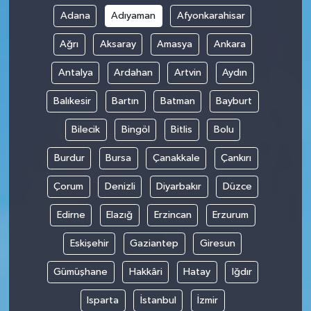
Adana
Adıyaman
Afyonkarahisar
Ağrı
Aksaray
Amasya
Ankara
Antalya
Ardahan
Artvin
Aydın
Balıkesir
Bartın
Batman
Bayburt
Bilecik
Bingöl
Bitlis
Bolu
Burdur
Bursa
Çanakkale
Çankırı
Çorum
Denizli
Diyarbakır
Düzce
Edirne
Elazığ
Erzincan
Erzurum
Eskişehir
Gaziantep
Giresun
Gümüşhane
Hakkâri
Hatay
Iğdır
Isparta
İstanbul
İzmir