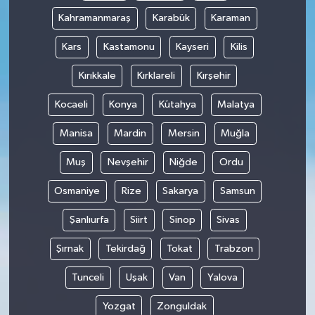
Kahramanmaraş
Karabük
Karaman
Kars
Kastamonu
Kayseri
Kilis
Kırıkkale
Kırklareli
Kırşehir
Kocaeli
Konya
Kütahya
Malatya
Manisa
Mardin
Mersin
Muğla
Muş
Nevşehir
Niğde
Ordu
Osmaniye
Rize
Sakarya
Samsun
Şanlıurfa
Siirt
Sinop
Sivas
Şırnak
Tekirdağ
Tokat
Trabzon
Tunceli
Uşak
Van
Yalova
Yozgat
Zonguldak