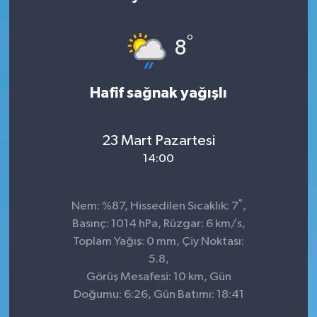
KÜLTÜR&SANAT
°
8
ONİKİŞUBAT
Hafif sağnak yağışlı
SAĞLIK
SİVİL TOPLUM
23 Mart Pazartesi
14:00
SİYASET
°
SOSYAL YAŞAM
Nem: %87, Hissedilen Sıcaklık: 7
,
Basınç: 1014 hPa, Rüzgar: 6 km/s,
SPOR
Toplam Yağış: 0 mm, Çiy Noktası:
5.8,
Görüş Mesafesi: 10 km, Gün
ULUSAL HABERLER
Doğumu: 6:26, Gün Batımı: 18:41