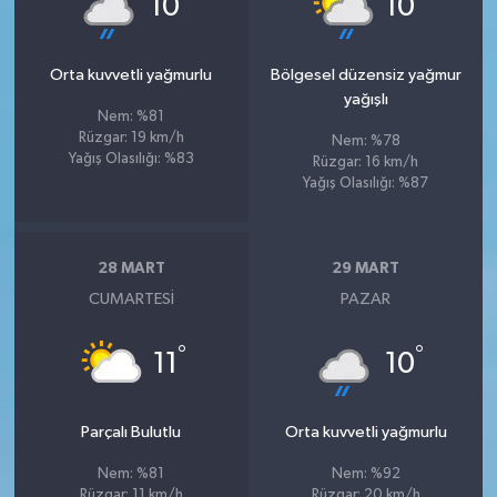
10
10
Orta kuvvetli yağmurlu
Bölgesel düzensiz yağmur
yağışlı
Nem: %81
Rüzgar: 19 km/h
Nem: %78
Yağış Olasılığı: %83
Rüzgar: 16 km/h
Yağış Olasılığı: %87
28 MART
29 MART
CUMARTESI
PAZAR
°
°
11
10
Parçalı Bulutlu
Orta kuvvetli yağmurlu
Nem: %81
Nem: %92
Rüzgar: 11 km/h
Rüzgar: 20 km/h