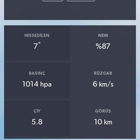
HISSEDILEN
NEM
°
7
%87
BASINÇ
RÜZGAR
1014
6
hpa
km/s
ÇIY
GÖRÜŞ
5.8
10
km