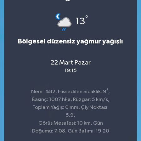
KÜLTÜR&SANAT
°
13
ONİKİŞUBAT
Bölgesel düzensiz yağmur yağışlı
SAĞLIK
SİVİL TOPLUM
22 Mart Pazar
19:15
SİYASET
°
SOSYAL YAŞAM
Nem: %82, Hissedilen Sıcaklık: 9
,
Basınç: 1007 hPa, Rüzgar: 5 km/s,
SPOR
Toplam Yağış: 0 mm, Çiy Noktası:
5.9,
Görüş Mesafesi: 10 km, Gün
ULUSAL HABERLER
Doğumu: 7:08, Gün Batımı: 19:20