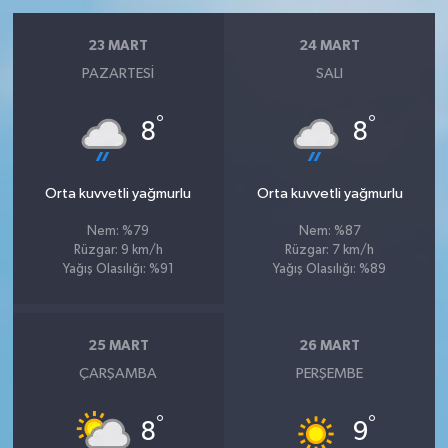
23 MART
24 MART
PAZARTESI
SALI
°
°
8
8
Orta kuvvetli yağmurlu
Orta kuvvetli yağmurlu
Nem: %79
Nem: %87
Rüzgar: 9 km/h
Rüzgar: 7 km/h
Yağış Olasılığı: %91
Yağış Olasılığı: %89
25 MART
26 MART
ÇARŞAMBA
PERŞEMBE
°
°
8
9