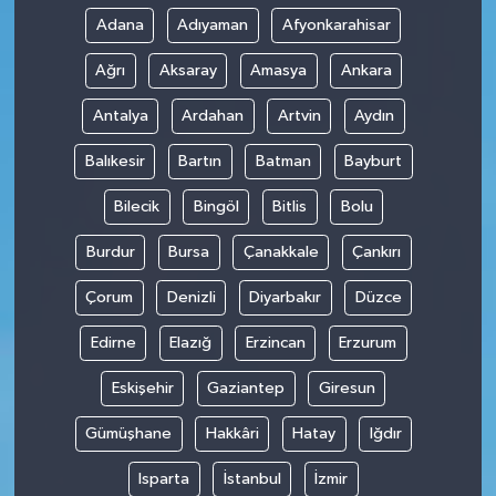
Adana
Adıyaman
Afyonkarahisar
Ağrı
Aksaray
Amasya
Ankara
Antalya
Ardahan
Artvin
Aydın
Balıkesir
Bartın
Batman
Bayburt
Bilecik
Bingöl
Bitlis
Bolu
Burdur
Bursa
Çanakkale
Çankırı
Çorum
Denizli
Diyarbakır
Düzce
Edirne
Elazığ
Erzincan
Erzurum
Eskişehir
Gaziantep
Giresun
Gümüşhane
Hakkâri
Hatay
Iğdır
Isparta
İstanbul
İzmir