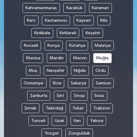
Kahramanmaraş
Karabük
Karaman
Kars
Kastamonu
Kayseri
Kilis
Kırıkkale
Kırklareli
Kırşehir
Kocaeli
Konya
Kütahya
Malatya
Manisa
Mardin
Mersin
Muğla
Muş
Nevşehir
Niğde
Ordu
Osmaniye
Rize
Sakarya
Samsun
Şanlıurfa
Siirt
Sinop
Sivas
Şırnak
Tekirdağ
Tokat
Trabzon
Tunceli
Uşak
Van
Yalova
Yozgat
Zonguldak