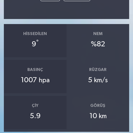
HISSEDILEN
NEM
°
9
%82
BASINÇ
RÜZGAR
1007
5
hpa
km/s
ÇIY
GÖRÜŞ
5.9
10
km