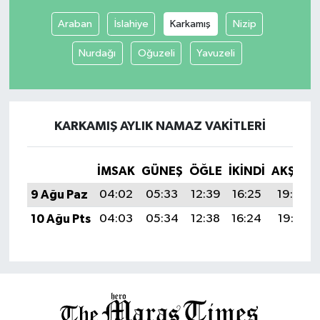
Araban
İslahiye
Karkamış
Nizip
Nurdağı
Oğuzeli
Yavuzeli
KARKAMIŞ AYLIK NAMAZ VAKITLERI
İMSAK
GÜNEŞ
ÖĞLE
İKINDI
AKŞAM
9 Ağu Paz
04:02
05:33
12:39
16:25
19:34
10 Ağu Pts
04:03
05:34
12:38
16:24
19:33