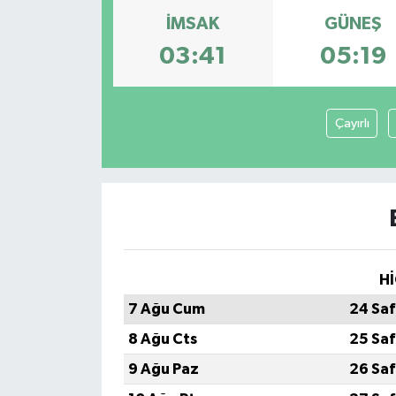
İMSAK
GÜNEŞ
KÜLTÜR&SANAT
03:41
05:19
ONİKİŞUBAT
SAĞLIK
Çayırlı
SİVİL TOPLUM
SİYASET
SOSYAL YAŞAM
Hİ
SPOR
7 Ağu Cum
24 Saf
8 Ağu Cts
25 Saf
ULUSAL HABERLER
9 Ağu Paz
26 Saf