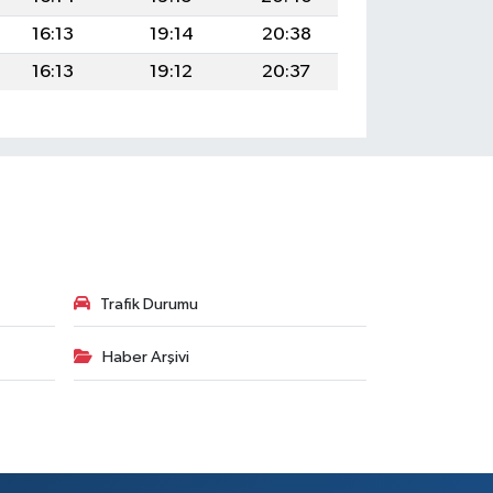
16:13
19:14
20:38
16:13
19:12
20:37
Trafik Durumu
Haber Arşivi