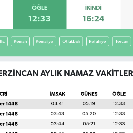
ÖĞLE
İKINDI
12:33
16:24
İliç
Kemah
Kemaliye
Otlukbeli
Refahiye
Tercan
ERZINCAN AYLIK NAMAZ VAKITLER
CRİ
İMSAK
GÜNEŞ
ÖĞLE
er 1448
03:41
05:19
12:33
er 1448
03:43
05:20
12:33
er 1448
03:44
05:21
12:33