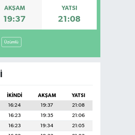
AKŞAM
YATSI
19:37
21:08
Üzümlü
I
İKINDI
AKŞAM
YATSI
16:24
19:37
21:08
16:23
19:35
21:06
16:23
19:34
21:05