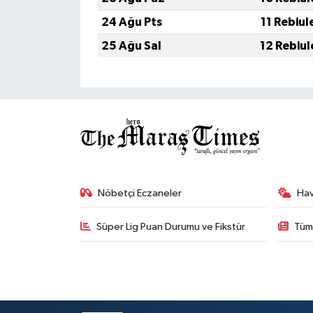
24 Ağu Pts
11 Rebiul
25 Ağu Sal
12 Rebiul
Nöbetçi Eczaneler
Ha
Süper Lig Puan Durumu ve Fikstür
Tüm