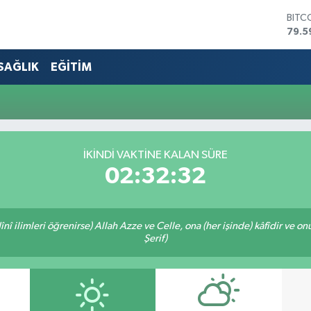
BITC
79.5
DOL
45,4
SAĞLIK
EĞİTİM
EUR
53,3
STER
61,6
G.AL
686
İKINDI VAKTİNE KALAN SÜRE
BİST
02:32:32
14.5
î ilimleri öğrenirse) Allah Azze ve Celle, ona (her işinde) kâfîdir ve on
Şerif)