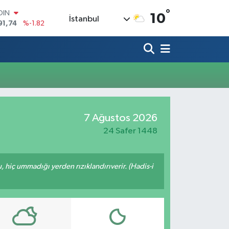
°
OIN
10
İstanbul
91,74
%-1.82
AR
3620
%0.02
O
8690
%0.19
LİN
0380
%0.18
TIN
2,09000
%0.19
100
7 Ağustos 2026
98,00
%0
24 Safer 1448
u, hiç ummadığı yerden rızıklandırıverir. (Hadis-i