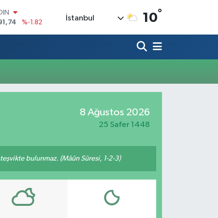
°
OIN
10
İstanbul
91,74
%-1.82
AR
3620
%0.02
O
8690
%0.19
LİN
0380
%0.18
TIN
2,09000
%0.19
100
8 Ağustos 2026
98,00
%0
25 Safer 1448
n teşvikte bulunmaz. (Mâûn Sûresi, 1-2-3)