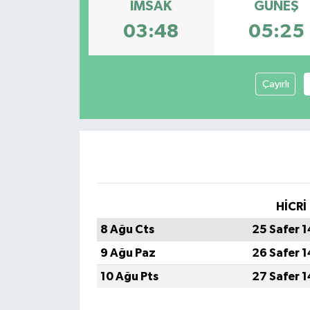
İMSAK
GÜNEŞ
KÜLTÜR&SANAT
03:48
05:25
ONİKİŞUBAT
Çayırlı
SAĞLIK
SİVİL TOPLUM
SİYASET
SOSYAL YAŞAM
HİCRİ
8 Ağu Cts
25 Safer 
SPOR
9 Ağu Paz
26 Safer 
ULUSAL HABERLER
10 Ağu Pts
27 Safer 