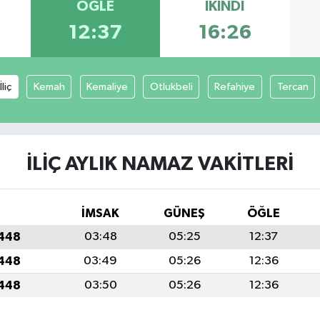
ÖĞLE
İKINDI
12:37
16:26
İliç
Kemah
Kemaliye
Otlukbeli
Refahiye
Tercan
İLIÇ AYLIK NAMAZ VAKITLERI
İMSAK
GÜNEŞ
ÖĞLE
1448
03:48
05:25
12:37
1448
03:49
05:26
12:36
1448
03:50
05:26
12:36