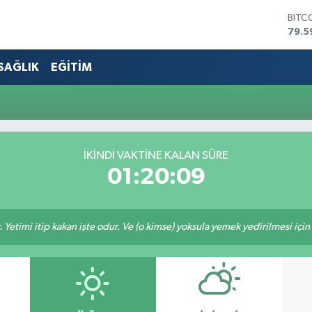
BITC
79.5
DOL
45,4
SAĞLIK
EĞİTİM
EUR
53,3
STER
61,6
G.AL
686
İKINDI VAKTİNE KALAN SÜRE
BİST
01:20:09
14.5
 Yetimi itip kakan işte odur. Ve (o kimse) yoksula yemek yedirilmesi içi