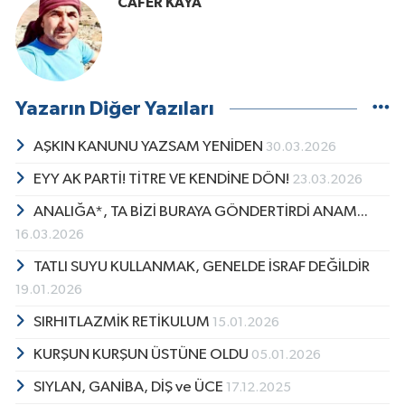
CAFER KAYA
Yazarın Diğer Yazıları
AŞKIN KANUNU YAZSAM YENİDEN
30.03.2026
EYY AK PARTİ! TİTRE VE KENDİNE DÖN!
23.03.2026
ANALIĞA*, TA BİZİ BURAYA GÖNDERTİRDİ ANAM...
16.03.2026
TATLI SUYU KULLANMAK, GENELDE İSRAF DEĞİLDİR
19.01.2026
SIRHITLAZMİK RETİKULUM
15.01.2026
KURŞUN KURŞUN ÜSTÜNE OLDU
05.01.2026
SIYLAN, GANİBA, DİŞ ve ÜCE
17.12.2025