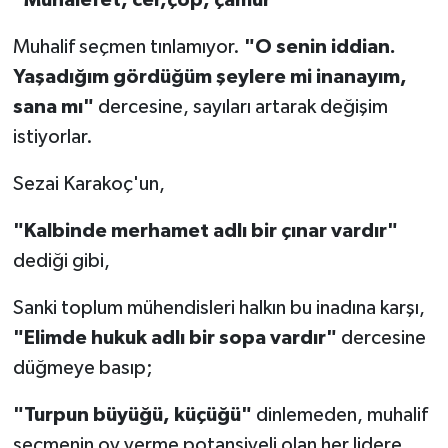
"Muhalefet, cer,çöp, çamur"
Muhalif seçmen tınlamıyor.
"O senin iddian.
Yaşadığım gördüğüm şeylere mi inanayım,
sana mı"
dercesine, sayıları artarak değişim
istiyorlar.
Sezai Karakoç'un,
"Kalbinde merhamet adlı bir çınar vardır"
dediği gibi,
Sanki toplum mühendisleri halkın bu inadına karşı,
"Elimde hukuk adlı bir sopa vardır"
dercesine
düğmeye basıp;
"Turpun büyüğü, küçüğü"
dinlemeden, muhalif
seçmenin oy verme potansiyeli olan her lidere