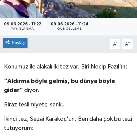
KÜLTÜR&SANAT
09.06.2026 - 11:22
09.06.2026 - 11:24
ONİKİŞUBAT
YAYINLANMA
GÜNCELLEME
SAĞLIK
Paylaş
-
+
A
A
SİVİL TOPLUM
Konumuz ile alakalı iki tez var. Biri Necip Fazıl'ın:
SİYASET
"Aldırma böyle gelmiş, bu dünya böyle
SOSYAL YAŞAM
gider"
diyor.
Biraz teslimiyetçi sanki.
SPOR
İkinci tez, Sezai Karakoç'un. Ben daha çok bu tezi
ULUSAL HABERLER
tutuyorum: