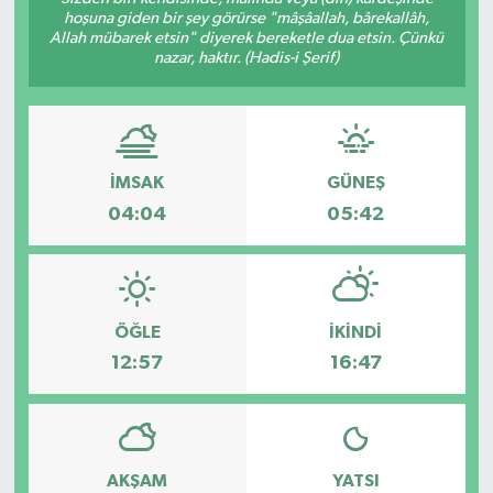
hoşuna giden bir şey görürse "mâşâallah, bârekallâh,
Allah mübarek etsin" diyerek bereketle dua etsin. Çünkü
KÜLTÜR&SANAT
nazar, haktır. (Hadis-i Şerif)
ONİKİŞUBAT
SAĞLIK
İMSAK
GÜNEŞ
SİVİL TOPLUM
04:04
05:42
SİYASET
SOSYAL YAŞAM
ÖĞLE
İKINDI
12:57
16:47
SPOR
ULUSAL HABERLER
AKŞAM
YATSI