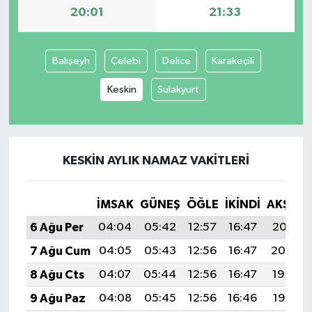
20:01
21:33
Balışeyh
Çelebi
Delice
Karakeçili
Keskin
Sulakyurt
KESKIN AYLIK NAMAZ VAKITLERI
İMSAK
GÜNEŞ
ÖĞLE
İKINDI
AKŞAM
6 Ağu Per
04:04
05:42
12:57
16:47
20:01
7 Ağu Cum
04:05
05:43
12:56
16:47
20:00
8 Ağu Cts
04:07
05:44
12:56
16:47
19:59
9 Ağu Paz
04:08
05:45
12:56
16:46
19:58