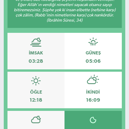
Eğer Allâh’ın verdiği nimetleri sayacak olsanız sayıp
bitiremezsiniz. Şüphe yok ki insan elbette (nefsine karşı)
KÜLTÜR&SANAT
çok zâlim, (Rabb’inin nimetlerine karşı) çok nankördür.
(İbrâhîm Sûresi, 34)
ONİKİŞUBAT
SAĞLIK
İMSAK
GÜNEŞ
SİVİL TOPLUM
03:28
05:06
SİYASET
SOSYAL YAŞAM
ÖĞLE
İKINDI
SPOR
12:18
16:09
ULUSAL HABERLER