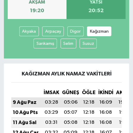
AKŞAM
YATSI
19:20
20:52
Akyaka
Arpaçay
Digor
Kağızman
Sarıkamış
Selim
Susuz
KAĞIZMAN AYLIK NAMAZ VAKITLERI
İMSAK
GÜNEŞ
ÖĞLE
İKINDI
AKŞA
9 Ağu Paz
03:28
05:06
12:18
16:09
19:20
10 Ağu Pts
03:29
05:07
12:18
16:08
19:19
11 Ağu Sal
03:31
05:08
12:18
16:08
19:18
12 Ağu Çar
03:32
05:09
12:18
16:07
19:17