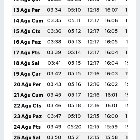
13 Ağu Per
03:34
05:10
12:18
16:07
19:15
14 Ağu Cum
03:35
05:11
12:17
16:06
19:14
15 Ağu Cts
03:36
05:12
12:17
16:05
19:13
16 Ağu Paz
03:38
05:13
12:17
16:05
19:11
17 Ağu Pts
03:39
05:14
12:17
16:04
19:10
18 Ağu Sal
03:41
05:15
12:17
16:04
19:09
19 Ağu Çar
03:42
05:15
12:16
16:03
19:07
20 Ağu Per
03:43
05:16
12:16
16:02
19:06
21 Ağu Cum
03:45
05:17
12:16
16:01
19:04
22 Ağu Cts
03:46
05:18
12:16
16:01
19:03
23 Ağu Paz
03:47
05:19
12:15
16:00
19:01
24 Ağu Pts
03:49
05:20
12:15
15:59
19:00
25 Ağu Sal
03:50
05:21
12:15
15:58
18:58