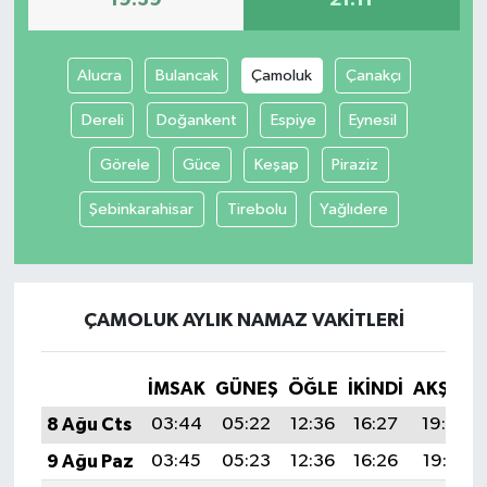
Alucra
Bulancak
Çamoluk
Çanakçı
Dereli
Doğankent
Espiye
Eynesil
Görele
Güce
Keşap
Piraziz
Şebinkarahisar
Tirebolu
Yağlıdere
ÇAMOLUK AYLIK NAMAZ VAKITLERI
İMSAK
GÜNEŞ
ÖĞLE
İKINDI
AKŞAM
8 Ağu Cts
03:44
05:22
12:36
16:27
19:39
9 Ağu Paz
03:45
05:23
12:36
16:26
19:38