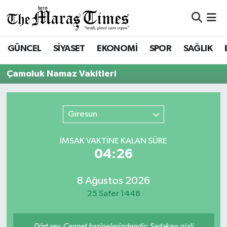
ASAYİŞ VE GÜVENLİK
ASAYİŞ VE GÜVENLİK
Nöbetçi Eczaneler
GÜNCEL
SİYASET
EKONOMİ
SPOR
SAĞLIK
BÜYÜKŞEHİR
BÜYÜKŞEHİR
Hava Durumu
Çamoluk Namaz Vakitleri
DULKADİROĞLU
DULKADİROĞLU
Namaz Vakitleri
Giresun
İŞ DÜNYASI
EĞİTİM
Trafik Durumu
İMSAK VAKTİNE KALAN SÜRE
KÜLTÜR&SANAT
EKONOMİ
Süper Lig Puan Durumu ve Fikstür
04:26
SİVİL TOPLUM
GÜNCEL
Tüm Manşetler
8 Ağustos 2026
SOSYAL YAŞAM
İLÇE HABERLERİ
Son Dakika Haberleri
25 Safer 1448
ULUSAL HABERLER
İŞ DÜNYASI
Haber Arşivi
Dört şey, Cennet hazinelerindendir: Sadakayı gizli