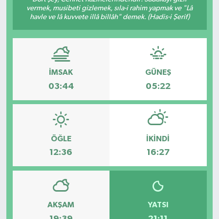
vermek, musibeti gizlemek, sıla-i rahim yapmak ve "Lâ
havle ve lâ kuvvete illâ billâh" demek. (Hadis-i Şerif)
KÜLTÜR&SANAT
ONİKİŞUBAT
SAĞLIK
İMSAK
GÜNEŞ
03:44
05:22
SİVİL TOPLUM
SİYASET
ÖĞLE
İKINDI
SOSYAL YAŞAM
12:36
16:27
SPOR
ULUSAL HABERLER
AKŞAM
YATSI
19:39
21:11