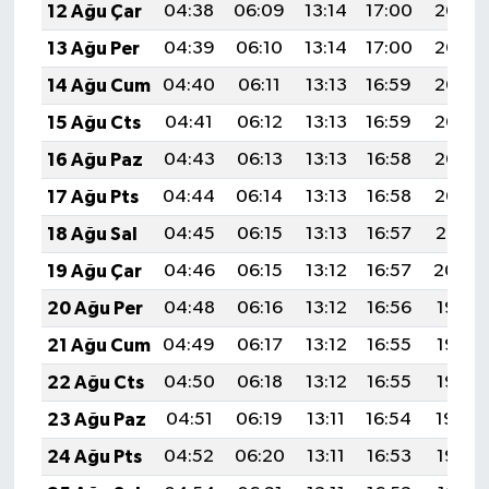
12 Ağu Çar
04:38
06:09
13:14
17:00
20:08
13 Ağu Per
04:39
06:10
13:14
17:00
20:07
14 Ağu Cum
04:40
06:11
13:13
16:59
20:06
15 Ağu Cts
04:41
06:12
13:13
16:59
20:05
16 Ağu Paz
04:43
06:13
13:13
16:58
20:03
17 Ağu Pts
04:44
06:14
13:13
16:58
20:02
18 Ağu Sal
04:45
06:15
13:13
16:57
20:01
19 Ağu Çar
04:46
06:15
13:12
16:57
20:00
20 Ağu Per
04:48
06:16
13:12
16:56
19:58
21 Ağu Cum
04:49
06:17
13:12
16:55
19:57
22 Ağu Cts
04:50
06:18
13:12
16:55
19:56
23 Ağu Paz
04:51
06:19
13:11
16:54
19:54
24 Ağu Pts
04:52
06:20
13:11
16:53
19:53