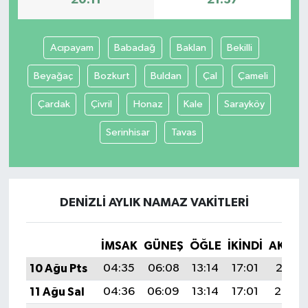
Acıpayam
Babadağ
Baklan
Bekilli
Beyağaç
Bozkurt
Buldan
Çal
Çameli
Çardak
Çivril
Honaz
Kale
Sarayköy
Serinhisar
Tavas
DENIZLI AYLIK NAMAZ VAKITLERI
İMSAK
GÜNEŞ
ÖĞLE
İKINDI
AKŞA
10 Ağu Pts
04:35
06:08
13:14
17:01
20:11
11 Ağu Sal
04:36
06:09
13:14
17:01
20:10