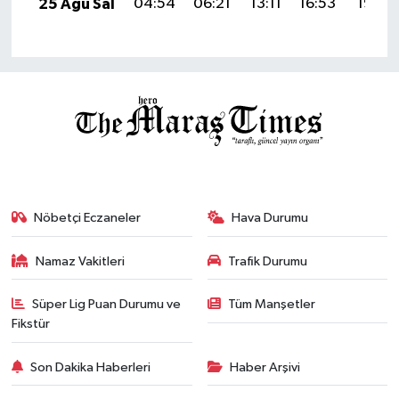
25 Ağu Sal
04:54
06:21
13:11
16:53
19:51
Nöbetçi Eczaneler
Hava Durumu
Namaz Vakitleri
Trafik Durumu
Süper Lig Puan Durumu ve
Tüm Manşetler
Fikstür
Son Dakika Haberleri
Haber Arşivi