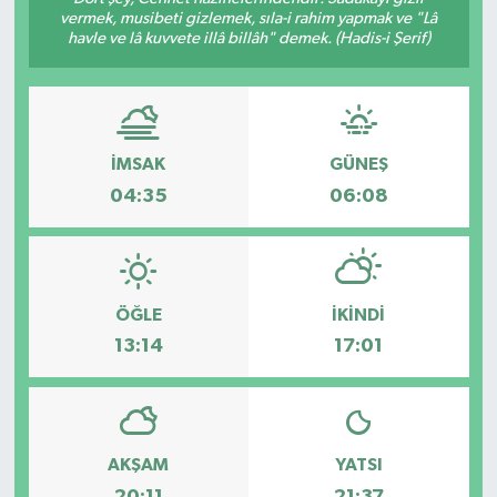
vermek, musibeti gizlemek, sıla-i rahim yapmak ve "Lâ
havle ve lâ kuvvete illâ billâh" demek. (Hadis-i Şerif)
KÜLTÜR&SANAT
ONİKİŞUBAT
SAĞLIK
İMSAK
GÜNEŞ
04:35
06:08
SİVİL TOPLUM
SİYASET
ÖĞLE
İKINDI
SOSYAL YAŞAM
13:14
17:01
SPOR
ULUSAL HABERLER
AKŞAM
YATSI
20:11
21:37