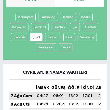
Acıpayam
Babadağ
Baklan
Bekilli
Beyağaç
Bozkurt
Buldan
Çal
Çameli
Çardak
Çivril
Honaz
Kale
Sarayköy
Serinhisar
Tavas
ÇIVRIL AYLIK NAMAZ VAKITLERI
İMSAK
GÜNEŞ
ÖĞLE
İKINDI
AKŞA
7 Ağu Cum
04:27
06:01
13:12
17:01
20:13
8 Ağu Cts
04:28
06:02
13:12
17:00
20:11