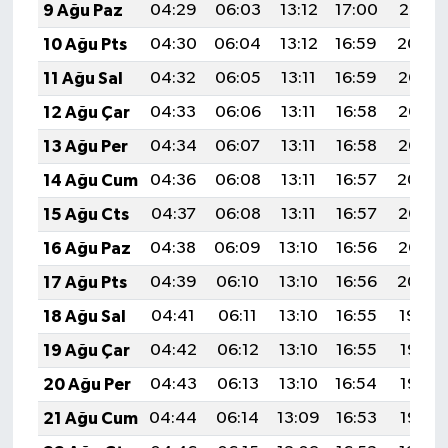
9 Ağu Paz
04:29
06:03
13:12
17:00
20:10
10 Ağu Pts
04:30
06:04
13:12
16:59
20:09
11 Ağu Sal
04:32
06:05
13:11
16:59
20:08
12 Ağu Çar
04:33
06:06
13:11
16:58
20:07
13 Ağu Per
04:34
06:07
13:11
16:58
20:05
14 Ağu Cum
04:36
06:08
13:11
16:57
20:04
15 Ağu Cts
04:37
06:08
13:11
16:57
20:03
16 Ağu Paz
04:38
06:09
13:10
16:56
20:02
17 Ağu Pts
04:39
06:10
13:10
16:56
20:00
18 Ağu Sal
04:41
06:11
13:10
16:55
19:59
19 Ağu Çar
04:42
06:12
13:10
16:55
19:58
20 Ağu Per
04:43
06:13
13:10
16:54
19:56
21 Ağu Cum
04:44
06:14
13:09
16:53
19:55