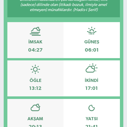
(sadece) dilinde olan (itikadı bozuk, ilmiyle amel
etmeyen) münafıklardır. (Hadis-i Şerif)
KÜLTÜR&SANAT
ONİKİŞUBAT
SAĞLIK
İMSAK
GÜNEŞ
04:27
06:01
SİVİL TOPLUM
SİYASET
ÖĞLE
İKINDI
SOSYAL YAŞAM
13:12
17:01
SPOR
ULUSAL HABERLER
AKŞAM
YATSI
20:13
21:41