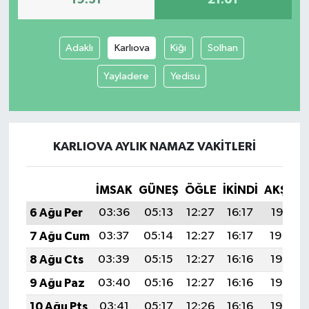
Adaklı
Karlıova
Kiğı
Solhan
Yayladere
Yedisu
KARLIOVA AYLIK NAMAZ VAKITLERI
İMSAK
GÜNEŞ
ÖĞLE
İKINDI
AKŞAM
6 Ağu Per
03:36
05:13
12:27
16:17
19:31
7 Ağu Cum
03:37
05:14
12:27
16:17
19:29
8 Ağu Cts
03:39
05:15
12:27
16:16
19:28
9 Ağu Paz
03:40
05:16
12:27
16:16
19:27
10 Ağu Pts
03:41
05:17
12:26
16:16
19:26