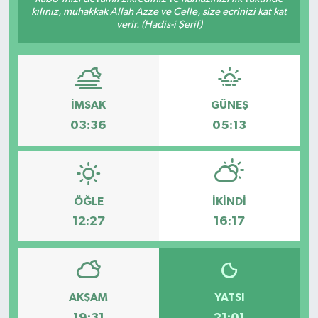
kılınız, muhakkak Allah Azze ve Celle, size ecrinizi kat kat
verir. (Hadis-i Şerif)
KÜLTÜR&SANAT
ONİKİŞUBAT
SAĞLIK
İMSAK
GÜNEŞ
03:36
05:13
SİVİL TOPLUM
SİYASET
ÖĞLE
İKINDI
SOSYAL YAŞAM
12:27
16:17
SPOR
ULUSAL HABERLER
AKŞAM
YATSI
19:31
21:01