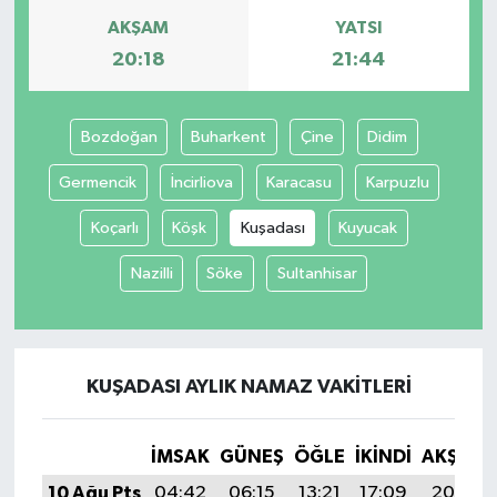
AKŞAM
YATSI
20:18
21:44
Bozdoğan
Buharkent
Çine
Didim
Germencik
İncirliova
Karacasu
Karpuzlu
Koçarlı
Köşk
Kuşadası
Kuyucak
Nazilli
Söke
Sultanhisar
KUŞADASI AYLIK NAMAZ VAKITLERI
İMSAK
GÜNEŞ
ÖĞLE
İKINDI
AKŞAM
10 Ağu Pts
04:42
06:15
13:21
17:09
20:18