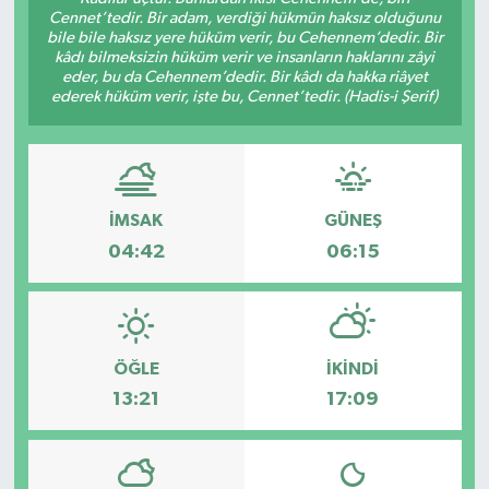
Cennet’tedir. Bir adam, verdiği hükmün haksız olduğunu
bile bile haksız yere hüküm verir, bu Cehennem’dedir. Bir
KÜLTÜR&SANAT
kâdı bilmeksizin hüküm verir ve insanların haklarını zâyi
eder, bu da Cehennem’dedir. Bir kâdı da hakka riâyet
ONİKİŞUBAT
ederek hüküm verir, işte bu, Cennet’tedir. (Hadis-i Şerif)
SAĞLIK
SİVİL TOPLUM
İMSAK
GÜNEŞ
04:42
06:15
SİYASET
SOSYAL YAŞAM
ÖĞLE
İKINDI
SPOR
13:21
17:09
ULUSAL HABERLER