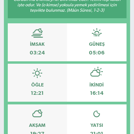
işte odur. Ve (o kimse) yoksula yemek yedirilmesi için
teşvikte bulunmaz. (Mâûn Sûresi, 1-2-3)
KÜLTÜR&SANAT
ONİKİŞUBAT
SAĞLIK
İMSAK
GÜNEŞ
03:24
05:06
SİVİL TOPLUM
SİYASET
ÖĞLE
İKINDI
SOSYAL YAŞAM
12:21
16:14
SPOR
ULUSAL HABERLER
AKŞAM
YATSI
19:27
21:01