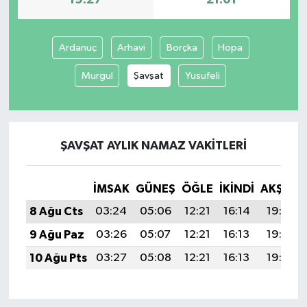
Ardanuç
Arhavi
Borçka
Hopa
Murgul
Şavşat
Yusufeli
ŞAVŞAT AYLIK NAMAZ VAKITLERI
İMSAK
GÜNEŞ
ÖĞLE
İKINDI
AKŞAM
8 Ağu Cts
03:24
05:06
12:21
16:14
19:27
9 Ağu Paz
03:26
05:07
12:21
16:13
19:26
10 Ağu Pts
03:27
05:08
12:21
16:13
19:25