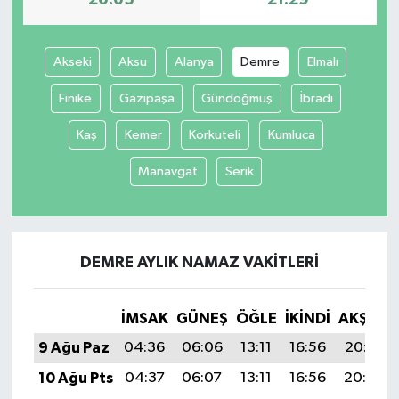
Akseki
Aksu
Alanya
Demre
Elmalı
Finike
Gazipaşa
Gündoğmuş
İbradı
Kaş
Kemer
Korkuteli
Kumluca
Manavgat
Serik
DEMRE AYLIK NAMAZ VAKITLERI
İMSAK
GÜNEŞ
ÖĞLE
İKINDI
AKŞAM
9 Ağu Paz
04:36
06:06
13:11
16:56
20:05
10 Ağu Pts
04:37
06:07
13:11
16:56
20:04