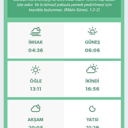
işte odur. Ve (o kimse) yoksula yemek yedirilmesi için
teşvikte bulunmaz. (Mâûn Sûresi, 1-2-3)
KÜLTÜR&SANAT
ONİKİŞUBAT
SAĞLIK
İMSAK
GÜNEŞ
04:36
06:06
SİVİL TOPLUM
SİYASET
ÖĞLE
İKINDI
SOSYAL YAŞAM
13:11
16:56
SPOR
ULUSAL HABERLER
AKŞAM
YATSI
20:05
21:29