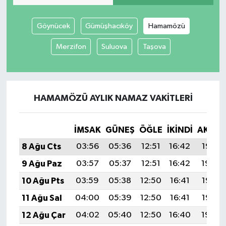
Göynücek
Gümüşhacıköy
Hamamözü
Merzifon
Suluova
Taşova
HAMAMÖZÜ AYLIK NAMAZ VAKITLERI
İMSAK
GÜNEŞ
ÖĞLE
İKINDI
AKŞA
8 Ağu Cts
03:56
05:36
12:51
16:42
19:55
9 Ağu Paz
03:57
05:37
12:51
16:42
19:54
10 Ağu Pts
03:59
05:38
12:50
16:41
19:53
11 Ağu Sal
04:00
05:39
12:50
16:41
19:52
12 Ağu Çar
04:02
05:40
12:50
16:40
19:50