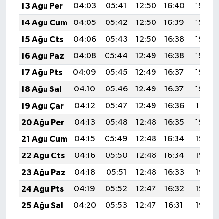
13 Ağu Per
04:03
05:41
12:50
16:40
19:49
14 Ağu Cum
04:05
05:42
12:50
16:39
19:48
15 Ağu Cts
04:06
05:43
12:50
16:38
19:46
16 Ağu Paz
04:08
05:44
12:49
16:38
19:45
17 Ağu Pts
04:09
05:45
12:49
16:37
19:44
18 Ağu Sal
04:10
05:46
12:49
16:37
19:42
19 Ağu Çar
04:12
05:47
12:49
16:36
19:41
20 Ağu Per
04:13
05:48
12:48
16:35
19:39
21 Ağu Cum
04:15
05:49
12:48
16:34
19:38
22 Ağu Cts
04:16
05:50
12:48
16:34
19:36
23 Ağu Paz
04:18
05:51
12:48
16:33
19:35
24 Ağu Pts
04:19
05:52
12:47
16:32
19:33
25 Ağu Sal
04:20
05:53
12:47
16:31
19:32