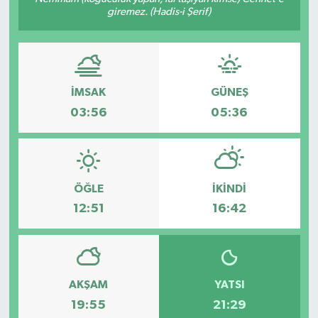
giremez. (Hadis-i Şerif)
KÜLTÜR&SANAT
ONİKİŞUBAT
İMSAK
GÜNEŞ
SAĞLIK
03:56
05:36
SİVİL TOPLUM
SİYASET
ÖĞLE
İKINDI
SOSYAL YAŞAM
12:51
16:42
SPOR
ULUSAL HABERLER
AKŞAM
YATSI
19:55
21:29