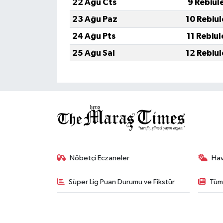
22 Ağu Cts
9 Rebiul
23 Ağu Paz
10 Rebiu
24 Ağu Pts
11 Rebiu
25 Ağu Sal
12 Rebiu
Nöbetçi Eczaneler
Ha
Süper Lig Puan Durumu ve Fikstür
Tüm