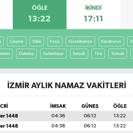
ÖĞLE
İKINDI
13:22
17:11
ğ
Çeşme
Dikili
Foça
Güzelbahçe
Karaburun
K
emen
Ödemiş
Seferihisar
Selçuk
Tire
Torbalı
İZMIR AYLIK NAMAZ VAKITLERI
İCRİ
İMSAK
GÜNEŞ
ÖĞLE
fer 1448
04:36
06:12
13:22
fer 1448
04:38
06:12
13:22