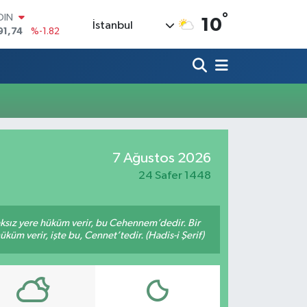
°
OIN
10
İstanbul
91,74
%-1.82
AR
3620
%0.02
O
8690
%0.19
LİN
0380
%0.18
TIN
2,09000
%0.19
100
7 Ağustos 2026
98,00
%0
24 Safer 1448
aksız yere hüküm verir, bu Cehennem’dedir. Bir
küm verir, işte bu, Cennet’tedir. (Hadis-i Şerif)