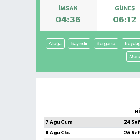
İMSAK
GÜNEŞ
KÜLTÜR&SANAT
04:36
06:12
ONİKİŞUBAT
SAĞLIK
Aliağa
Bayındır
Bergama
Beyda
Men
SİVİL TOPLUM
SİYASET
SOSYAL YAŞAM
SPOR
H
7 Ağu Cum
24 Sa
ULUSAL HABERLER
8 Ağu Cts
25 Sa