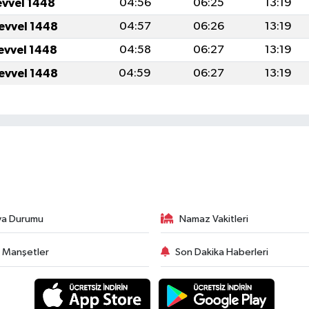
evvel 1448
04:56
06:25
13:19
levvel 1448
04:57
06:26
13:19
levvel 1448
04:58
06:27
13:19
levvel 1448
04:59
06:27
13:19
va Durumu
Namaz Vakitleri
 Manşetler
Son Dakika Haberleri