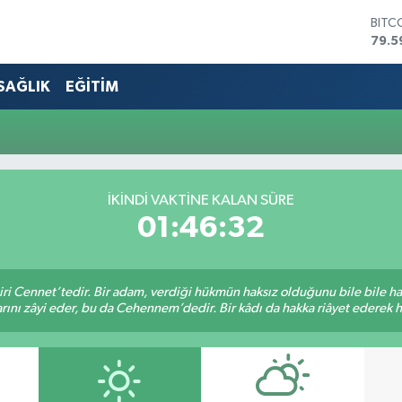
BITC
79.5
DOL
45,4
SAĞLIK
EĞİTİM
EUR
53,3
STER
61,6
G.AL
686
İKINDI VAKTİNE KALAN SÜRE
BİST
01:46:32
14.5
iri Cennet’tedir. Bir adam, verdiği hükmün haksız olduğunu bile bile h
rını zâyi eder, bu da Cehennem’dedir. Bir kâdı da hakka riâyet ederek hü