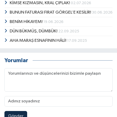
KİMSE KIZMASIN, KRAL ÇIPLAK!
02.07.2026
BUNUN FATURASI FIRAT GÖRGEL’E KESİLİR!
30.06.2026
BENİM HİKAYEM!
19.06.2026
DÜN BÜKMÜŞ, DÜMBÜK!
22.09.2025
AHA MARAŞ ESNAFININ HÂLİ!
17.09.2025
Yorumlar
Gönder