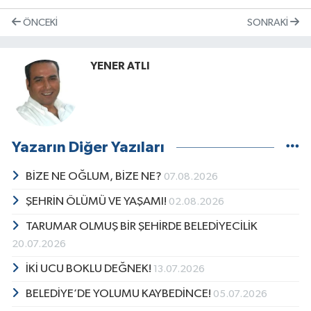
ÖNCEKI
SONRAKI
YENER ATLI
Yazarın Diğer Yazıları
BİZE NE OĞLUM, BİZE NE?
07.08.2026
ŞEHRİN ÖLÜMÜ VE YAŞAMI!
02.08.2026
TARUMAR OLMUŞ BİR ŞEHİRDE BELEDİYECİLİK
20.07.2026
İKİ UCU BOKLU DEĞNEK!
13.07.2026
BELEDİYE’DE YOLUMU KAYBEDİNCE!
05.07.2026