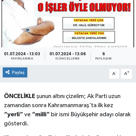
KÜLTÜR&SANAT
ONİKİŞUBAT
SAĞLIK
01.07.2024 - 13:03
01.07.2024 - 13:06
6
SİVİL TOPLUM
YAYINLANMA
GÜNCELLEME
PAYLAŞIM
Paylaş
SİYASET
-
+
A
A
SOSYAL YAŞAM
Ö
NCELİKLE
şunun altını çizelim; Ak Parti uzun
SPOR
zamandan sonra Kahramanmaraş’ta ilk kez
“yerli”
ve
“milli”
bir ismi Büyükşehir adayı olarak
ULUSAL HABERLER
gösterdi.