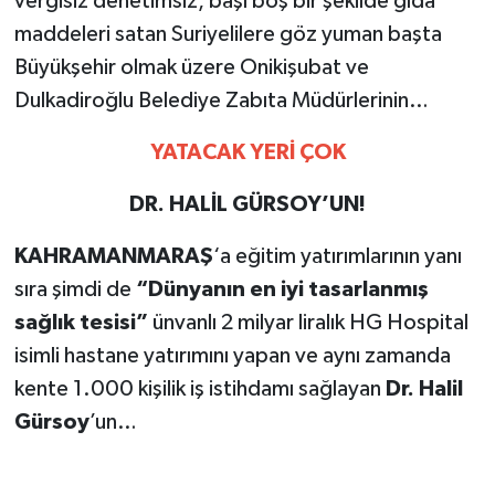
vergisiz denetimsiz, başı boş bir şekilde gıda
maddeleri satan Suriyelilere göz yuman başta
Büyükşehir olmak üzere Onikişubat ve
Dulkadiroğlu Belediye Zabıta Müdürlerinin…
YATACAK YERİ ÇOK
DR. HALİL GÜRSOY’UN!
K
AHRAMANMARAŞ
‘a eğitim yatırımlarının yanı
sıra şimdi de
“Dünyanın en iyi tasarlanmış
sağlık tesisi”
ünvanlı 2 milyar liralık HG Hospital
isimli hastane yatırımını yapan ve aynı zamanda
kente 1.000 kişilik iş istihdamı sağlayan
Dr. Halil
Gürsoy
’un…