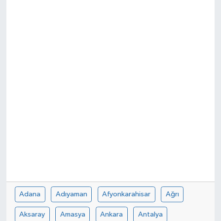
KÜLTÜR&SANAT
ONİKİŞUBAT
SAĞLIK
SİVİL TOPLUM
SİYASET
SOSYAL YAŞAM
SPOR
ULUSAL HABERLER
Adana
Adıyaman
Afyonkarahisar
Ağrı
Aksaray
Amasya
Ankara
Antalya