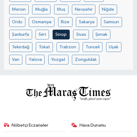
Mersin
Muğla
Muş
Nevşehir
Niğde
Ordu
Osmaniye
Rize
Sakarya
Samsun
Şanlıurfa
Siirt
Sinop
Sivas
Şırnak
Tekirdağ
Tokat
Trabzon
Tunceli
Uşak
Van
Yalova
Yozgat
Zonguldak
Nöbetçi Eczaneler
Hava Durumu