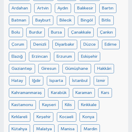
Ardahan
Artvin
Aydın
Balıkesir
Bartın
Batman
Bayburt
Bilecik
Bingöl
Bitlis
Bolu
Burdur
Bursa
Çanakkale
Çankırı
Çorum
Denizli
Diyarbakır
Düzce
Edirne
Elazığ
Erzincan
Erzurum
Eskişehir
Gaziantep
Giresun
Gümüşhane
Hakkâri
Hatay
Iğdır
Isparta
İstanbul
İzmir
Kahramanmaraş
Karabük
Karaman
Kars
Kastamonu
Kayseri
Kilis
Kırıkkale
Kırklareli
Kırşehir
Kocaeli
Konya
Kütahya
Malatya
Manisa
Mardin