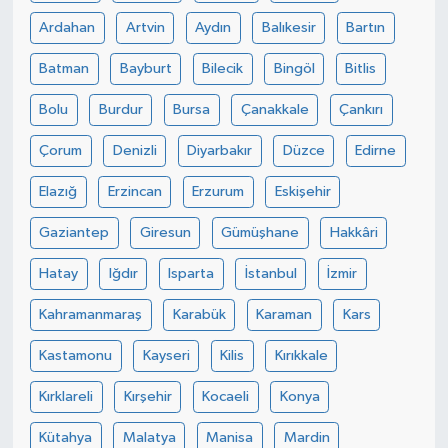
Ardahan
Artvin
Aydın
Balıkesir
Bartın
Batman
Bayburt
Bilecik
Bingöl
Bitlis
Bolu
Burdur
Bursa
Çanakkale
Çankırı
Çorum
Denizli
Diyarbakır
Düzce
Edirne
Elazığ
Erzincan
Erzurum
Eskişehir
Gaziantep
Giresun
Gümüşhane
Hakkâri
Hatay
Iğdır
Isparta
İstanbul
İzmir
Kahramanmaraş
Karabük
Karaman
Kars
Kastamonu
Kayseri
Kilis
Kırıkkale
Kırklareli
Kırşehir
Kocaeli
Konya
Kütahya
Malatya
Manisa
Mardin