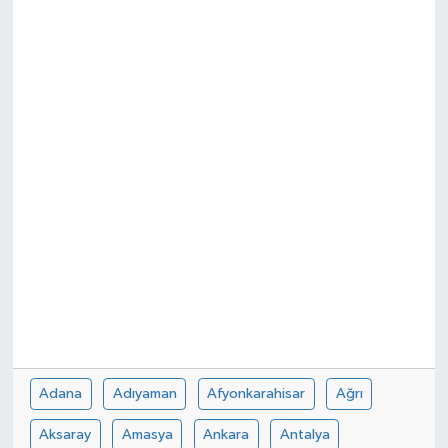
KÜLTÜR&SANAT
ONİKİŞUBAT
SAĞLIK
SİVİL TOPLUM
SİYASET
SOSYAL YAŞAM
SPOR
ULUSAL HABERLER
Adana
Adıyaman
Afyonkarahisar
Ağrı
Aksaray
Amasya
Ankara
Antalya