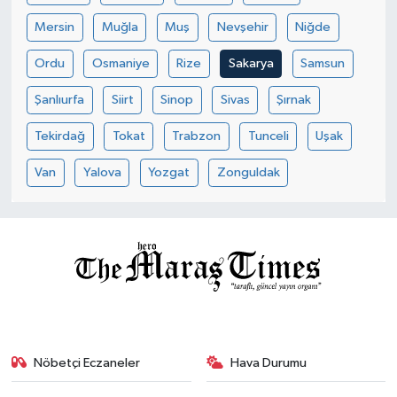
Mersin
Muğla
Muş
Nevşehir
Niğde
Ordu
Osmaniye
Rize
Sakarya
Samsun
Şanlıurfa
Siirt
Sinop
Sivas
Şırnak
Tekirdağ
Tokat
Trabzon
Tunceli
Uşak
Van
Yalova
Yozgat
Zonguldak
Nöbetçi Eczaneler
Hava Durumu