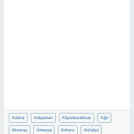
KÜLTÜR&SANAT
ONİKİŞUBAT
SAĞLIK
SİVİL TOPLUM
SİYASET
SOSYAL YAŞAM
SPOR
ULUSAL HABERLER
Adana
Adıyaman
Afyonkarahisar
Ağrı
Aksaray
Amasya
Ankara
Antalya