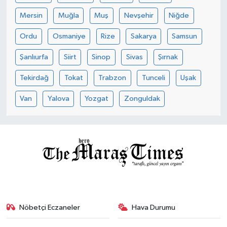
Mersin
Muğla
Muş
Nevşehir
Niğde
Ordu
Osmaniye
Rize
Sakarya
Samsun
Şanlıurfa
Siirt
Sinop
Sivas
Şırnak
Tekirdağ
Tokat
Trabzon
Tunceli
Uşak
Van
Yalova
Yozgat
Zonguldak
Nöbetçi Eczaneler
Hava Durumu