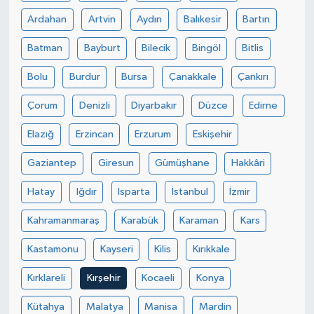
Ardahan
Artvin
Aydın
Balıkesir
Bartın
Batman
Bayburt
Bilecik
Bingöl
Bitlis
Bolu
Burdur
Bursa
Çanakkale
Çankırı
Çorum
Denizli
Diyarbakır
Düzce
Edirne
Elazığ
Erzincan
Erzurum
Eskişehir
Gaziantep
Giresun
Gümüşhane
Hakkâri
Hatay
Iğdır
Isparta
İstanbul
İzmir
Kahramanmaraş
Karabük
Karaman
Kars
Kastamonu
Kayseri
Kilis
Kırıkkale
Kırklareli
Kırşehir
Kocaeli
Konya
Kütahya
Malatya
Manisa
Mardin