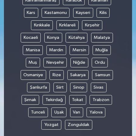
Kahramanmaraş
Karabük
Karaman
Kars
Kastamonu
Kayseri
Kilis
Kırıkkale
Kırklareli
Kırşehir
Kocaeli
Konya
Kütahya
Malatya
Manisa
Mardin
Mersin
Muğla
Muş
Nevşehir
Niğde
Ordu
Osmaniye
Rize
Sakarya
Samsun
Şanlıurfa
Siirt
Sinop
Sivas
Şırnak
Tekirdağ
Tokat
Trabzon
Tunceli
Uşak
Van
Yalova
Yozgat
Zonguldak