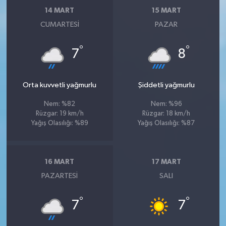
14 MART
15 MART
CUMARTESI
PAZAR
°
°
7
8
Orta kuvvetli yağmurlu
Şiddetli yağmurlu
Nem: %82
Nem: %96
Rüzgar: 19 km/h
Rüzgar: 18 km/h
Yağış Olasılığı: %89
Yağış Olasılığı: %87
16 MART
17 MART
PAZARTESI
SALI
°
°
7
7