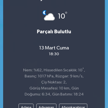
KÜLTÜR&SANAT
°
10
ONİKİŞUBAT
Parçalı Bulutlu
SAĞLIK
SİVİL TOPLUM
13 Mart Cuma
18:30
SİYASET
°
SOSYAL YAŞAM
Nem: %62, Hissedilen Sıcaklık: 10
,
Basınç: 1017 hPa, Rüzgar: 9 km/s,
SPOR
Çiy Noktası: 2,
Görüş Mesafesi: 10 km, Gün
Doğumu: 6:34, Gün Batımı: 18:24
ULUSAL HABERLER
Adana
Adıyaman
Afyonkarahisar