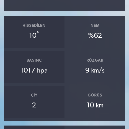
HISSEDILEN
NEM
°
10
%62
BASINÇ
RÜZGAR
1017
9
hpa
km/s
ÇIY
GÖRÜŞ
2
10
km