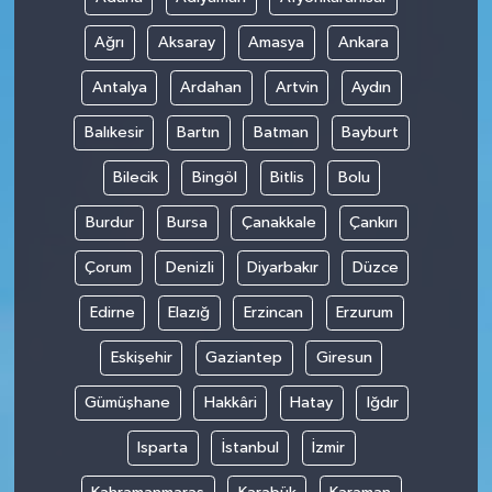
Ağrı
Aksaray
Amasya
Ankara
Antalya
Ardahan
Artvin
Aydın
Balıkesir
Bartın
Batman
Bayburt
Bilecik
Bingöl
Bitlis
Bolu
Burdur
Bursa
Çanakkale
Çankırı
Çorum
Denizli
Diyarbakır
Düzce
Edirne
Elazığ
Erzincan
Erzurum
Eskişehir
Gaziantep
Giresun
Gümüşhane
Hakkâri
Hatay
Iğdır
Isparta
İstanbul
İzmir