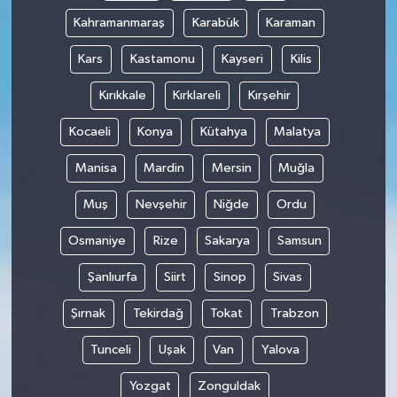
Kahramanmaraş
Karabük
Karaman
Kars
Kastamonu
Kayseri
Kilis
Kırıkkale
Kırklareli
Kırşehir
Kocaeli
Konya
Kütahya
Malatya
Manisa
Mardin
Mersin
Muğla
Muş
Nevşehir
Niğde
Ordu
Osmaniye
Rize
Sakarya
Samsun
Şanlıurfa
Siirt
Sinop
Sivas
Şırnak
Tekirdağ
Tokat
Trabzon
Tunceli
Uşak
Van
Yalova
Yozgat
Zonguldak