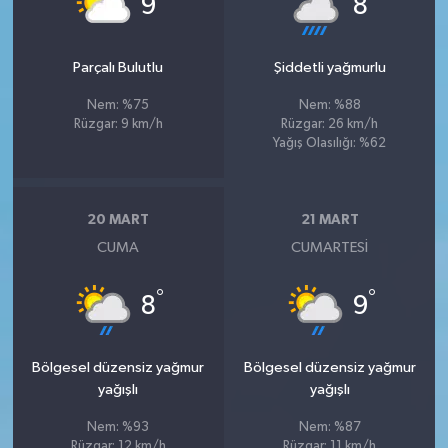
9
8
Parçalı Bulutlu
Şiddetli yağmurlu
Nem: %75
Nem: %88
Rüzgar: 9 km/h
Rüzgar: 26 km/h
Yağış Olasılığı: %62
20 MART
21 MART
CUMA
CUMARTESI
°
°
8
9
Bölgesel düzensiz yağmur
Bölgesel düzensiz yağmur
yağışlı
yağışlı
Nem: %93
Nem: %87
Rüzgar: 12 km/h
Rüzgar: 11 km/h