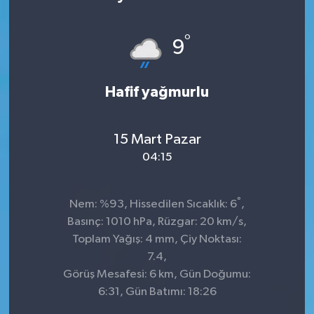
KÜLTÜR&SANAT
°
9
ONİKİŞUBAT
Hafif yağmurlu
SAĞLIK
SİVİL TOPLUM
15 Mart Pazar
04:15
SİYASET
°
SOSYAL YAŞAM
Nem: %93, Hissedilen Sıcaklık: 6
,
Basınç: 1010 hPa, Rüzgar: 20 km/s,
SPOR
Toplam Yağış: 4 mm, Çiy Noktası:
7.4,
Görüş Mesafesi: 6 km, Gün Doğumu:
ULUSAL HABERLER
6:31, Gün Batımı: 18:26