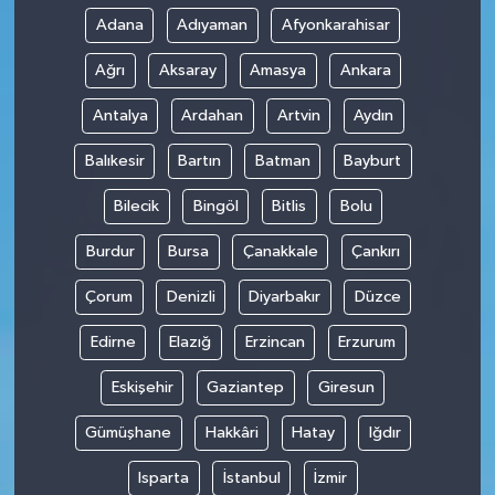
Adana
Adıyaman
Afyonkarahisar
Ağrı
Aksaray
Amasya
Ankara
Antalya
Ardahan
Artvin
Aydın
Balıkesir
Bartın
Batman
Bayburt
Bilecik
Bingöl
Bitlis
Bolu
Burdur
Bursa
Çanakkale
Çankırı
Çorum
Denizli
Diyarbakır
Düzce
Edirne
Elazığ
Erzincan
Erzurum
Eskişehir
Gaziantep
Giresun
Gümüşhane
Hakkâri
Hatay
Iğdır
Isparta
İstanbul
İzmir