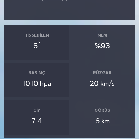
HISSEDILEN
NEM
°
6
%93
BASINÇ
RÜZGAR
1010
20
hpa
km/s
ÇIY
GÖRÜŞ
7.4
6
km