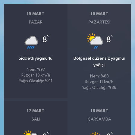
15 MART
16 MART
PAZAR
PAZARTESI
°
°
8
8
Şiddetli yağmurlu
Bölgesel düzensiz yağmur
yağışlı
Nem: %97
Rüzgar: 19 km/h
Nem: %88
Yağış Olasılığı: %91
Rüzgar: 11 km/h
Yağış Olasılığı: %86
17 MART
18 MART
SALI
ÇARŞAMBA
°
°