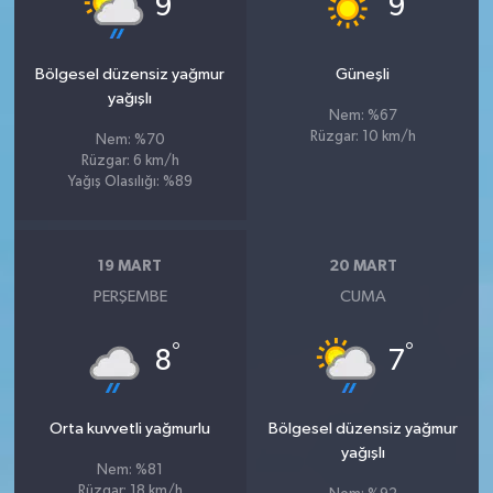
9
9
Bölgesel düzensiz yağmur
Güneşli
yağışlı
Nem: %67
Rüzgar: 10 km/h
Nem: %70
Rüzgar: 6 km/h
Yağış Olasılığı: %89
19 MART
20 MART
PERŞEMBE
CUMA
°
°
8
7
Orta kuvvetli yağmurlu
Bölgesel düzensiz yağmur
yağışlı
Nem: %81
Rüzgar: 18 km/h