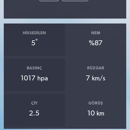
HISSEDILEN
NEM
°
5
%87
BASINÇ
RÜZGAR
1017
7
hpa
km/s
ÇIY
GÖRÜŞ
2.5
10
km