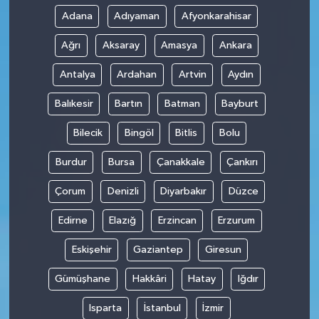
Adana
Adıyaman
Afyonkarahisar
Ağrı
Aksaray
Amasya
Ankara
Antalya
Ardahan
Artvin
Aydın
Balıkesir
Bartın
Batman
Bayburt
Bilecik
Bingöl
Bitlis
Bolu
Burdur
Bursa
Çanakkale
Çankırı
Çorum
Denizli
Diyarbakır
Düzce
Edirne
Elazığ
Erzincan
Erzurum
Eskişehir
Gaziantep
Giresun
Gümüşhane
Hakkâri
Hatay
Iğdır
Isparta
İstanbul
İzmir