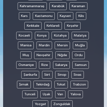
Kahramanmaraş
Karabük
Karaman
Kars
Kastamonu
Kayseri
Kilis
Kırıkkale
Kırklareli
Kırşehir
Kocaeli
Konya
Kütahya
Malatya
Manisa
Mardin
Mersin
Muğla
Muş
Nevşehir
Niğde
Ordu
Osmaniye
Rize
Sakarya
Samsun
Şanlıurfa
Siirt
Sinop
Sivas
Şırnak
Tekirdağ
Tokat
Trabzon
Tunceli
Uşak
Van
Yalova
Yozgat
Zonguldak