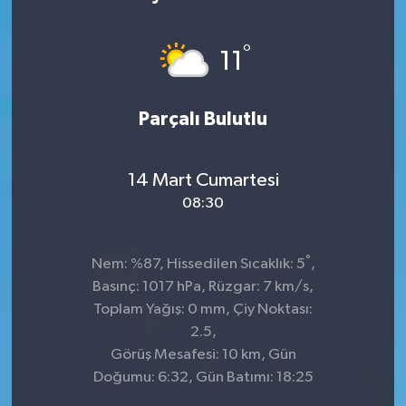
KÜLTÜR&SANAT
°
11
ONİKİŞUBAT
Parçalı Bulutlu
SAĞLIK
SİVİL TOPLUM
14 Mart Cumartesi
08:30
SİYASET
°
SOSYAL YAŞAM
Nem: %87, Hissedilen Sıcaklık: 5
,
Basınç: 1017 hPa, Rüzgar: 7 km/s,
SPOR
Toplam Yağış: 0 mm, Çiy Noktası:
2.5,
Görüş Mesafesi: 10 km, Gün
ULUSAL HABERLER
Doğumu: 6:32, Gün Batımı: 18:25