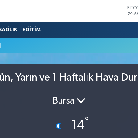
BITC
79.5
DOL
45,4
SAĞLIK
EĞİTİM
EUR
53,3
u
STER
61,6
G.AL
686
BİST
ün, Yarın ve 1 Haftalık Hava D
14.5
Bursa
°
14