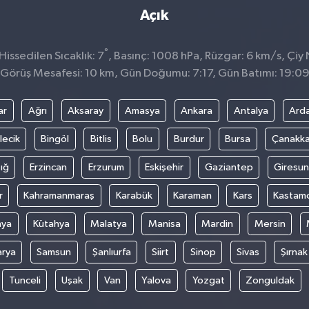
Açık
°
issedilen Sıcaklık: 7
, Basınç: 1008 hPa, Rüzgar: 6 km/s, Çiy 
Görüş Mesafesi: 10 km, Gün Doğumu: 7:17, Gün Batımı: 19:0
ar
Ağrı
Aksaray
Amasya
Ankara
Antalya
Ard
lecik
Bingöl
Bitlis
Bolu
Burdur
Bursa
Çanakka
ığ
Erzincan
Erzurum
Eskişehir
Gaziantep
Giresun
r
Kahramanmaraş
Karabük
Karaman
Kars
Kastam
nya
Kütahya
Malatya
Manisa
Mardin
Mersin
arya
Samsun
Şanlıurfa
Siirt
Sinop
Sivas
Şırnak
Tunceli
Uşak
Van
Yalova
Yozgat
Zonguldak