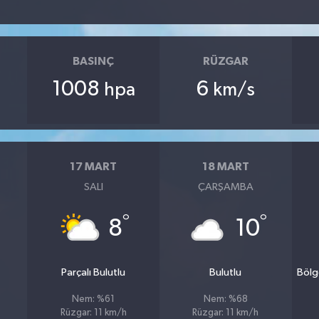
BASINÇ
RÜZGAR
1008
6
hpa
km/s
17 MART
18 MART
SALI
ÇARŞAMBA
°
°
8
10
Parçalı Bulutlu
Bulutlu
Bölg
Nem: %61
Nem: %68
Rüzgar: 11 km/h
Rüzgar: 11 km/h