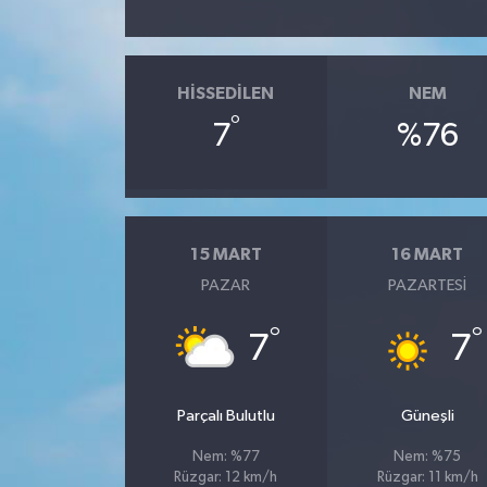
HISSEDILEN
NEM
°
7
%76
15 MART
16 MART
PAZAR
PAZARTESI
°
°
7
7
Parçalı Bulutlu
Güneşli
Nem: %77
Nem: %75
Rüzgar: 12 km/h
Rüzgar: 11 km/h