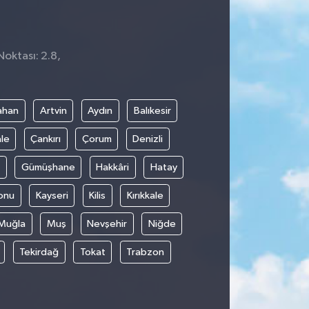
Noktası: 2.8,
9
ahan
Artvin
Aydın
Balıkesir
le
Çankırı
Çorum
Denizli
Gümüşhane
Hakkâri
Hatay
onu
Kayseri
Kilis
Kırıkkale
Muğla
Muş
Nevşehir
Niğde
Tekirdağ
Tokat
Trabzon