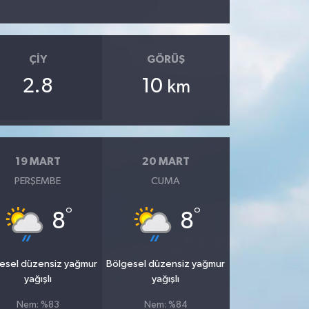
ÇIY
GÖRÜŞ
2.8
10
km
19 MART
20 MART
PERŞEMBE
CUMA
°
°
8
8
esel düzensiz yağmur
Bölgesel düzensiz yağmur
yağışlı
yağışlı
Nem: %83
Nem: %84