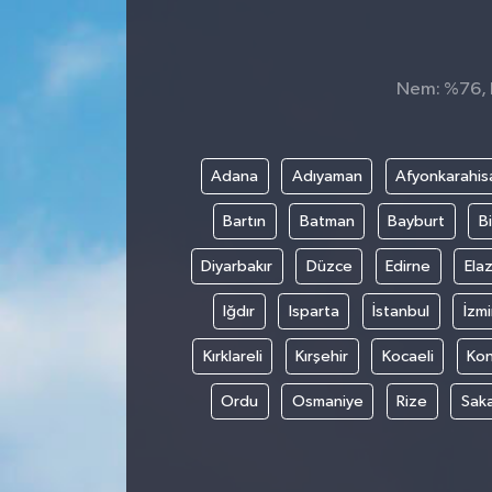
KÜLTÜR&SANAT
Nem: %76, H
ONİKİŞUBAT
SAĞLIK
Adana
Adıyaman
Afyonkarahis
SİVİL TOPLUM
Bartın
Batman
Bayburt
Bi
SİYASET
Diyarbakır
Düzce
Edirne
Elaz
Iğdır
Isparta
İstanbul
İzmi
SOSYAL YAŞAM
Kırklareli
Kırşehir
Kocaeli
Ko
SPOR
Ordu
Osmaniye
Rize
Sak
ULUSAL HABERLER