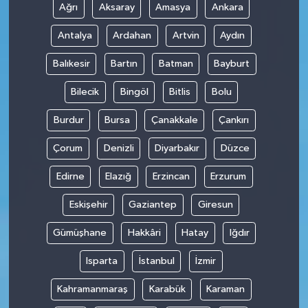
Ağrı
Aksaray
Amasya
Ankara
Antalya
Ardahan
Artvin
Aydın
Balıkesir
Bartın
Batman
Bayburt
Bilecik
Bingöl
Bitlis
Bolu
Burdur
Bursa
Çanakkale
Çankırı
Çorum
Denizli
Diyarbakır
Düzce
Edirne
Elazığ
Erzincan
Erzurum
Eskişehir
Gaziantep
Giresun
Gümüşhane
Hakkâri
Hatay
Iğdır
Isparta
İstanbul
İzmir
Kahramanmaraş
Karabük
Karaman