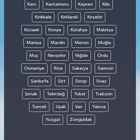
Kars
Kastamonu
Kayseri
Kilis
Kırıkkale
Kırklareli
Kırşehir
Kocaeli
Konya
Kütahya
Malatya
Manisa
Mardin
Mersin
Muğla
Muş
Nevşehir
Niğde
Ordu
Osmaniye
Rize
Sakarya
Samsun
Şanlıurfa
Siirt
Sinop
Sivas
Şırnak
Tekirdağ
Tokat
Trabzon
Tunceli
Uşak
Van
Yalova
Yozgat
Zonguldak