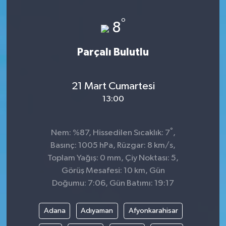
KÜLTÜR&SANAT
°
8
ONİKİŞUBAT
Parçalı Bulutlu
SAĞLIK
21 Mart Cumartesi
SİVİL TOPLUM
13:00
SİYASET
°
Nem: %87, Hissedilen Sıcaklık: 7
,
Basınç: 1005 hPa, Rüzgar: 8 km/s,
SOSYAL YAŞAM
Toplam Yağış: 0 mm, Çiy Noktası: 5,
Görüş Mesafesi: 10 km, Gün
SPOR
Doğumu: 7:06, Gün Batımı: 19:17
ULUSAL HABERLER
Adana
Adıyaman
Afyonkarahisar