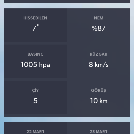
HISSEDILEN
NEM
°
7
%87
BASINÇ
RÜZGAR
1005
8
hpa
km/s
ÇIY
GÖRÜŞ
5
10
km
22 MART
23 MART