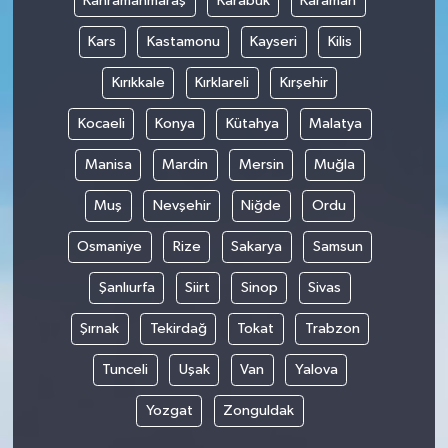
Kahramanmaraş
Karabük
Karaman
Kars
Kastamonu
Kayseri
Kilis
Kırıkkale
Kırklareli
Kırşehir
Kocaeli
Konya
Kütahya
Malatya
Manisa
Mardin
Mersin
Muğla
Muş
Nevşehir
Niğde
Ordu
Osmaniye
Rize
Sakarya
Samsun
Şanlıurfa
Siirt
Sinop
Sivas
Şırnak
Tekirdağ
Tokat
Trabzon
Tunceli
Uşak
Van
Yalova
Yozgat
Zonguldak