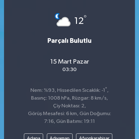
KÜLTÜR&SANAT
°
12
ONİKİŞUBAT
Parçalı Bulutlu
SAĞLIK
SİVİL TOPLUM
15 Mart Pazar
03:30
SİYASET
°
SOSYAL YAŞAM
Nem: %93, Hissedilen Sıcaklık: -1
,
Basınç: 1008 hPa, Rüzgar: 8 km/s,
SPOR
Çiy Noktası: 2,
Görüş Mesafesi: 6 km, Gün Doğumu:
7:16, Gün Batımı: 19:11
ULUSAL HABERLER
Adana
Adıyaman
Afyonkarahisar