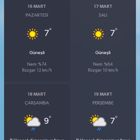
16 MART
17 MART
PAZARTESI
SALI
°
°
7
7
Güneşli
Güneşli
Nem: %74
Nem: %64
Rüzgar: 12 km/h
Rüzgar: 10 km/h
18 MART
19 MART
ÇARŞAMBA
PERŞEMBE
°
°
9
7