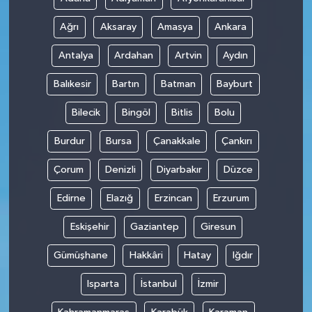
Ağrı
Aksaray
Amasya
Ankara
Antalya
Ardahan
Artvin
Aydın
Balıkesir
Bartın
Batman
Bayburt
Bilecik
Bingöl
Bitlis
Bolu
Burdur
Bursa
Çanakkale
Çankırı
Çorum
Denizli
Diyarbakır
Düzce
Edirne
Elazığ
Erzincan
Erzurum
Eskişehir
Gaziantep
Giresun
Gümüşhane
Hakkâri
Hatay
Iğdır
Isparta
İstanbul
İzmir