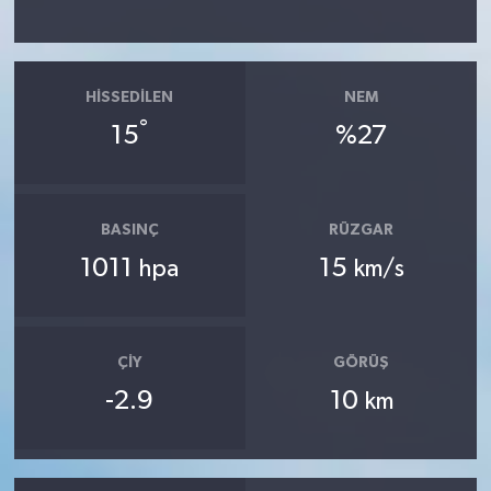
HISSEDILEN
NEM
°
15
%27
BASINÇ
RÜZGAR
1011
15
hpa
km/s
ÇIY
GÖRÜŞ
-2.9
10
km