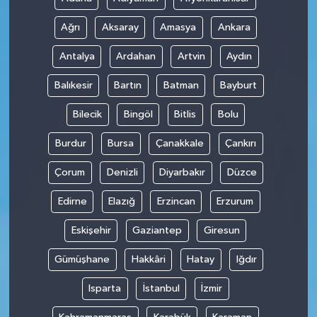
Ağrı
Aksaray
Amasya
Ankara
Antalya
Ardahan
Artvin
Aydın
Balıkesir
Bartın
Batman
Bayburt
Bilecik
Bingöl
Bitlis
Bolu
Burdur
Bursa
Çanakkale
Çankırı
Çorum
Denizli
Diyarbakır
Düzce
Edirne
Elazığ
Erzincan
Erzurum
Eskişehir
Gaziantep
Giresun
Gümüşhane
Hakkâri
Hatay
Iğdır
Isparta
İstanbul
İzmir