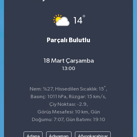
KÜLTÜR&SANAT
°
14
ONİKİŞUBAT
Parçalı Bulutlu
SAĞLIK
SİVİL TOPLUM
18 Mart Çarşamba
13:00
SİYASET
°
SOSYAL YAŞAM
Nem: %27, Hissedilen Sıcaklık: 15
,
Basınç: 1011 hPa, Rüzgar: 15 km/s,
SPOR
Çiy Noktası: -2.9,
Görüş Mesafesi: 10 km, Gün
Doğumu: 7:07, Gün Batımı: 19:10
ULUSAL HABERLER
Adana
Adıyaman
Afyonkarahisar