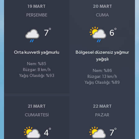
19 MART
20 MART
PERŞEMBE
CUMA
°
°
7
6
Orta kuvvetli yağmurlu
Bölgesel düzensiz yağmur
yağışlı
Nem: %85
Rüzgar: 8 km/h
Nem: %86
Yağış Olasılığı: %93
Rüzgar: 13 km/h
Yağış Olasılığı: %89
21 MART
22 MART
CUMARTESI
PAZAR
°
°
4
7