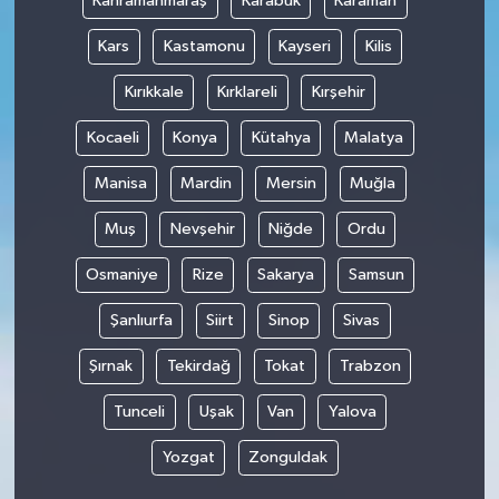
Kahramanmaraş
Karabük
Karaman
Kars
Kastamonu
Kayseri
Kilis
Kırıkkale
Kırklareli
Kırşehir
Kocaeli
Konya
Kütahya
Malatya
Manisa
Mardin
Mersin
Muğla
Muş
Nevşehir
Niğde
Ordu
Osmaniye
Rize
Sakarya
Samsun
Şanlıurfa
Siirt
Sinop
Sivas
Şırnak
Tekirdağ
Tokat
Trabzon
Tunceli
Uşak
Van
Yalova
Yozgat
Zonguldak