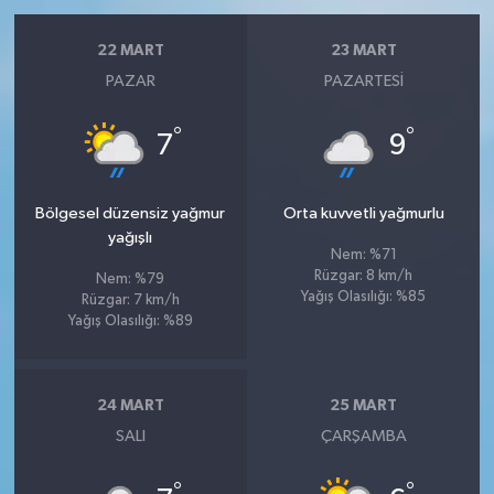
22 MART
23 MART
PAZAR
PAZARTESI
°
°
7
9
Bölgesel düzensiz yağmur
Orta kuvvetli yağmurlu
yağışlı
Nem: %71
Rüzgar: 8 km/h
Nem: %79
Yağış Olasılığı: %85
Rüzgar: 7 km/h
Yağış Olasılığı: %89
24 MART
25 MART
SALI
ÇARŞAMBA
°
°