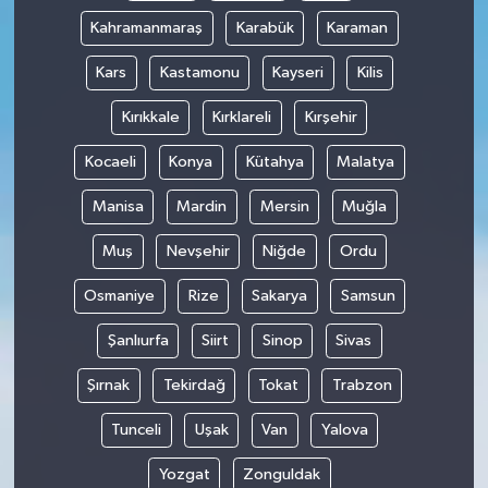
Kahramanmaraş
Karabük
Karaman
Kars
Kastamonu
Kayseri
Kilis
Kırıkkale
Kırklareli
Kırşehir
Kocaeli
Konya
Kütahya
Malatya
Manisa
Mardin
Mersin
Muğla
Muş
Nevşehir
Niğde
Ordu
Osmaniye
Rize
Sakarya
Samsun
Şanlıurfa
Siirt
Sinop
Sivas
Şırnak
Tekirdağ
Tokat
Trabzon
Tunceli
Uşak
Van
Yalova
Yozgat
Zonguldak