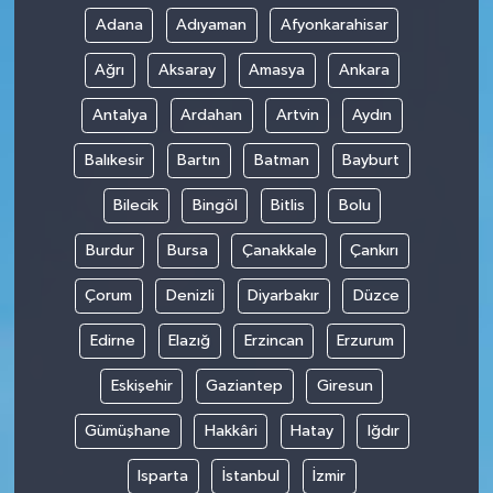
Adana
Adıyaman
Afyonkarahisar
Ağrı
Aksaray
Amasya
Ankara
Antalya
Ardahan
Artvin
Aydın
Balıkesir
Bartın
Batman
Bayburt
Bilecik
Bingöl
Bitlis
Bolu
Burdur
Bursa
Çanakkale
Çankırı
Çorum
Denizli
Diyarbakır
Düzce
Edirne
Elazığ
Erzincan
Erzurum
Eskişehir
Gaziantep
Giresun
Gümüşhane
Hakkâri
Hatay
Iğdır
Isparta
İstanbul
İzmir