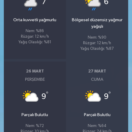
7
6
Orta kuvvetli yağmurlu
Bölgesel düzensiz yağmur
yağışlı
Nem: %86
Rüzgar: 12 km/h
Nem: %90
Yağış Olasılığı: %81
Rüzgar: 12 km/h
Yağış Olasılığı: %87
26 MART
27 MART
PERŞEMBE
CUMA
°
°
9
9
Parçalı Bulutlu
Parçalı Bulutlu
Nem: %72
Nem: %64
Rüzgar: 10 km/h
Rüzgar: 24 km/h