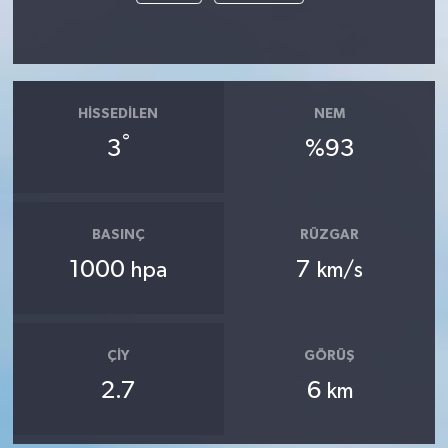
HISSEDILEN
NEM
°
3
%93
BASINÇ
RÜZGAR
1000
7
hpa
km/s
ÇIY
GÖRÜŞ
2.7
6
km