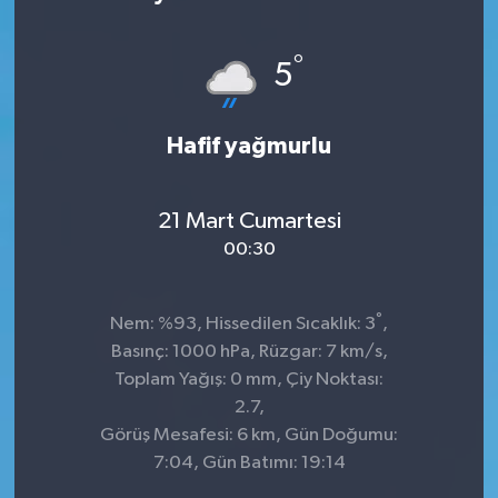
KÜLTÜR&SANAT
°
5
ONİKİŞUBAT
Hafif yağmurlu
SAĞLIK
SİVİL TOPLUM
21 Mart Cumartesi
00:30
SİYASET
°
SOSYAL YAŞAM
Nem: %93, Hissedilen Sıcaklık: 3
,
Basınç: 1000 hPa, Rüzgar: 7 km/s,
SPOR
Toplam Yağış: 0 mm, Çiy Noktası:
2.7,
Görüş Mesafesi: 6 km, Gün Doğumu:
ULUSAL HABERLER
7:04, Gün Batımı: 19:14