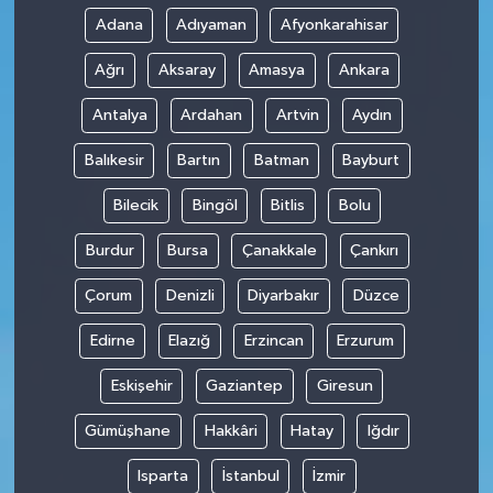
Adana
Adıyaman
Afyonkarahisar
Ağrı
Aksaray
Amasya
Ankara
Antalya
Ardahan
Artvin
Aydın
Balıkesir
Bartın
Batman
Bayburt
Bilecik
Bingöl
Bitlis
Bolu
Burdur
Bursa
Çanakkale
Çankırı
Çorum
Denizli
Diyarbakır
Düzce
Edirne
Elazığ
Erzincan
Erzurum
Eskişehir
Gaziantep
Giresun
Gümüşhane
Hakkâri
Hatay
Iğdır
Isparta
İstanbul
İzmir