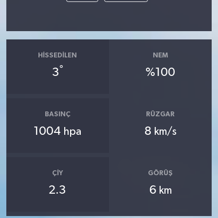
HISSEDILEN
NEM
°
3
%100
BASINÇ
RÜZGAR
1004
8
hpa
km/s
ÇIY
GÖRÜŞ
2.3
6
km