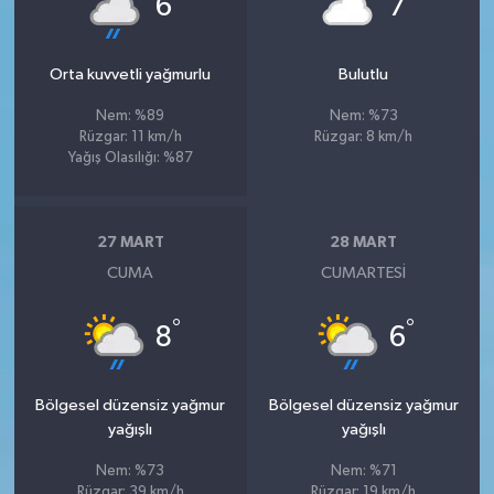
6
7
Orta kuvvetli yağmurlu
Bulutlu
Nem: %89
Nem: %73
Rüzgar: 11 km/h
Rüzgar: 8 km/h
Yağış Olasılığı: %87
27 MART
28 MART
CUMA
CUMARTESI
°
°
8
6
Bölgesel düzensiz yağmur
Bölgesel düzensiz yağmur
yağışlı
yağışlı
Nem: %73
Nem: %71
Rüzgar: 39 km/h
Rüzgar: 19 km/h