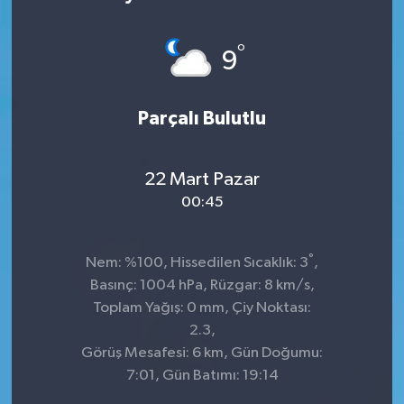
KÜLTÜR&SANAT
°
9
ONİKİŞUBAT
Parçalı Bulutlu
SAĞLIK
SİVİL TOPLUM
22 Mart Pazar
00:45
SİYASET
°
SOSYAL YAŞAM
Nem: %100, Hissedilen Sıcaklık: 3
,
Basınç: 1004 hPa, Rüzgar: 8 km/s,
SPOR
Toplam Yağış: 0 mm, Çiy Noktası:
2.3,
Görüş Mesafesi: 6 km, Gün Doğumu:
ULUSAL HABERLER
7:01, Gün Batımı: 19:14