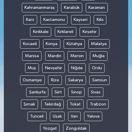
Kahramanmaraş
Karabük
Karaman
Kars
Kastamonu
Kayseri
Kilis
Kırıkkale
Kırklareli
Kırşehir
Kocaeli
Konya
Kütahya
Malatya
Manisa
Mardin
Mersin
Muğla
Muş
Nevşehir
Niğde
Ordu
Osmaniye
Rize
Sakarya
Samsun
Şanlıurfa
Siirt
Sinop
Sivas
Şırnak
Tekirdağ
Tokat
Trabzon
Tunceli
Uşak
Van
Yalova
Yozgat
Zonguldak