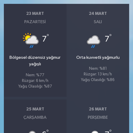
23 MART
24 MART
PAZARTESI
SALI
°
°
7
7
Bölgesel düzensiz yağmur
Orta kuvvetli yağmurlu
yağışlı
Nem: %81
Rüzgar: 13 km/h
Nem: %77
Yağış Olasılığı: %86
Rüzgar: 6 km/h
Yağış Olasılığı: %87
25 MART
26 MART
ÇARŞAMBA
PERŞEMBE
°
°