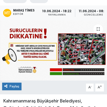
KÜLTÜR&SANAT
MARAŞ TIMES
10.06.2024 - 18:22
11.06.2024 - 08:0
EDITÖR
YAYINLANMA
GÜNCELLEME
ONİKİŞUBAT
SAĞLIK
SİVİL TOPLUM
SİYASET
SOSYAL YAŞAM
SPOR
Paylaş
-
+
A
A
ULUSAL HABERLER
Kahramanmaraş Büyükşehir Belediyesi,