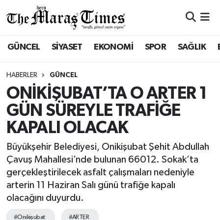
ASAYİŞ VE GÜVENLİK
ASAYİŞ VE GÜVENLİK
Nöbetçi Eczaneler
GÜNCEL
SİYASET
EKONOMİ
SPOR
SAĞLIK
BÜYÜKŞEHİR
BÜYÜKŞEHİR
Hava Durumu
HABERLER
GÜNCEL
DULKADİROĞLU
DULKADİROĞLU
Namaz Vakitleri
ONİKİŞUBAT’TA O ARTER 1
GÜN SÜREYLE TRAFİĞE
İŞ DÜNYASI
EĞİTİM
Trafik Durumu
KAPALI OLACAK
KÜLTÜR&SANAT
EKONOMİ
Süper Lig Puan Durumu ve Fikstür
Büyükşehir Belediyesi, Onikişubat Şehit Abdullah
Çavuş Mahallesi’nde bulunan 66012. Sokak’ta
SİVİL TOPLUM
GÜNCEL
Tüm Manşetler
gerçekleştirilecek asfalt çalışmaları nedeniyle
arterin 11 Haziran Salı günü trafiğe kapalı
SOSYAL YAŞAM
İLÇE HABERLERİ
Son Dakika Haberleri
olacağını duyurdu.
ULUSAL HABERLER
İŞ DÜNYASI
Haber Arşivi
#Onikişubat
#ARTER