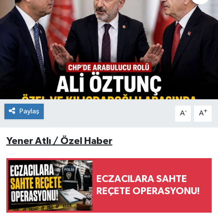
KÜLTÜR&SANAT
ONİKİŞUBAT
SAĞLIK
SİVİL TOPLUM
Paylaş
-
+
A
A
SİYASET
Yener Atlı / Özel Haber
SOSYAL YAŞAM
SPOR
ECZACILARA SAHTE
REÇETE OPERASYONU!
ULUSAL HABERLER