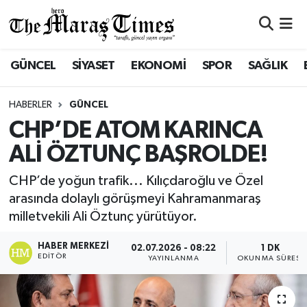
ASAYİŞ VE GÜVENLİK
ASAYİŞ VE GÜVENLİK
Nöbetçi Eczaneler
GÜNCEL
SİYASET
EKONOMİ
SPOR
SAĞLIK
BÜYÜKŞEHİR
BÜYÜKŞEHİR
Hava Durumu
HABERLER
GÜNCEL
DULKADİROĞLU
DULKADİROĞLU
Namaz Vakitleri
CHP’DE ATOM KARINCA
ALİ ÖZTUNÇ BAŞROLDE!
İŞ DÜNYASI
EĞİTİM
Trafik Durumu
CHP’de yoğun trafik... Kılıçdaroğlu ve Özel
KÜLTÜR&SANAT
EKONOMİ
Süper Lig Puan Durumu ve Fikstür
arasında dolaylı görüşmeyi Kahramanmaraş
milletvekili Ali Öztunç yürütüyor.
SİVİL TOPLUM
GÜNCEL
Tüm Manşetler
HABER MERKEZI
02.07.2026 - 08:22
1 DK
EDITÖR
YAYINLANMA
OKUNMA SÜRESI
SOSYAL YAŞAM
İLÇE HABERLERİ
Son Dakika Haberleri
ULUSAL HABERLER
İŞ DÜNYASI
Haber Arşivi