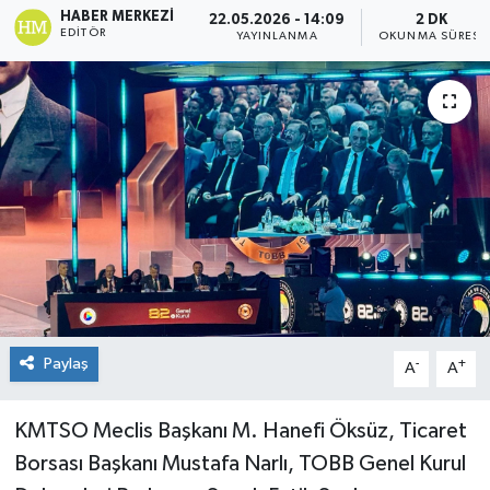
HABER MERKEZI
22.05.2026 - 14:09
2 DK
EDITÖR
KÜLTÜR&SANAT
YAYINLANMA
OKUNMA SÜRESI
ONİKİŞUBAT
SAĞLIK
SİVİL TOPLUM
SİYASET
SOSYAL YAŞAM
Paylaş
-
+
A
A
SPOR
ULUSAL HABERLER
KMTSO Meclis Başkanı M. Hanefi Öksüz, Ticaret
Borsası Başkanı Mustafa Narlı, TOBB Genel Kurul