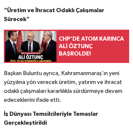
“Üretim ve İhracat Odaklı Çalışmalar
Sürecek”
CHP’DE ATOM KARINCA
ALİ ÖZTUNÇ
BAŞROLDE!
Başkan Buluntu ayrıca, Kahramanmaraş’ın yeni
yüzyılına yön verecek üretim, yatırım ve ihracat
odaklı çalışmaları kararlılıkla sürdürmeye devam
edeceklerini ifade etti.
İş Dünyası Temsilcileriyle Temaslar
Gerçekleştirildi