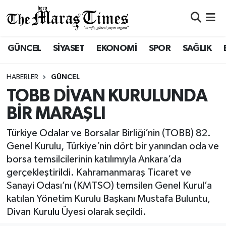
ASAYİŞ VE GÜVENLİK
ASAYİŞ VE GÜVENLİK
Nöbetçi Eczaneler
GÜNCEL
SİYASET
EKONOMİ
SPOR
SAĞLIK
BÜYÜKŞEHİR
BÜYÜKŞEHİR
Hava Durumu
HABERLER
GÜNCEL
DULKADİROĞLU
DULKADİROĞLU
Namaz Vakitleri
TOBB DİVAN KURULUNDA
BİR MARAŞLI
İŞ DÜNYASI
EĞİTİM
Trafik Durumu
Türkiye Odalar ve Borsalar Birliği’nin (TOBB) 82.
KÜLTÜR&SANAT
EKONOMİ
Süper Lig Puan Durumu ve Fikstür
Genel Kurulu, Türkiye’nin dört bir yanından oda ve
borsa temsilcilerinin katılımıyla Ankara’da
SİVİL TOPLUM
GÜNCEL
Tüm Manşetler
gerçekleştirildi. Kahramanmaraş Ticaret ve
Sanayi Odası’nı (KMTSO) temsilen Genel Kurul’a
SOSYAL YAŞAM
İLÇE HABERLERİ
Son Dakika Haberleri
katılan Yönetim Kurulu Başkanı Mustafa Buluntu,
Divan Kurulu Üyesi olarak seçildi.
ULUSAL HABERLER
İŞ DÜNYASI
Haber Arşivi