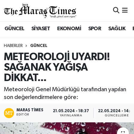
ASAYİŞ VE GÜVENLİK
ASAYİŞ VE GÜVENLİK
Nöbetçi Eczaneler
GÜNCEL
SİYASET
EKONOMİ
SPOR
SAĞLIK
BÜYÜKŞEHİR
BÜYÜKŞEHİR
Hava Durumu
HABERLER
GÜNCEL
DULKADİROĞLU
DULKADİROĞLU
Namaz Vakitleri
METEOROLOJİ UYARDI!
SAĞANAK YAĞIŞA
İŞ DÜNYASI
EĞİTİM
Trafik Durumu
DİKKAT...
KÜLTÜR&SANAT
EKONOMİ
Süper Lig Puan Durumu ve Fikstür
Meteoroloji Genel Müdürlüğü tarafından yapılan
son değerlendirmelere göre:
SİVİL TOPLUM
GÜNCEL
Tüm Manşetler
MARAŞ TIMES
21.05.2024 - 18:37
22.05.2024 - 14:4
SOSYAL YAŞAM
İLÇE HABERLERİ
Son Dakika Haberleri
EDITÖR
YAYINLANMA
GÜNCELLEME
ULUSAL HABERLER
İŞ DÜNYASI
Haber Arşivi