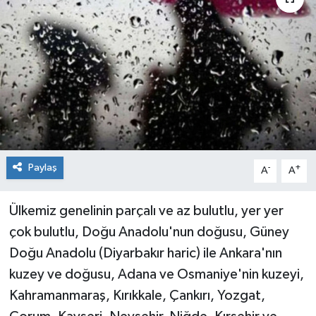
KÜLTÜR&SANAT
ONİKİŞUBAT
SAĞLIK
SİVİL TOPLUM
Paylaş
SİYASET
-
+
A
A
SOSYAL YAŞAM
Ülkemiz genelinin parçalı ve az bulutlu, yer yer
çok bulutlu, Doğu Anadolu'nun doğusu, Güney
SPOR
Doğu Anadolu (Diyarbakır haric) ile Ankara'nın
kuzey ve doğusu, Adana ve Osmaniye'nin kuzeyi,
ULUSAL HABERLER
Kahramanmaraş, Kırıkkale, Çankırı, Yozgat,