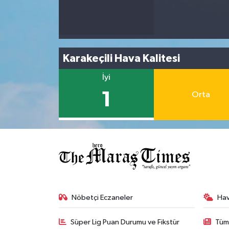
Karakeçili Hava Kalitesi
İyi
1
Orta
Nöbetçi Eczaneler
Ha
Süper Lig Puan Durumu ve Fikstür
Tüm