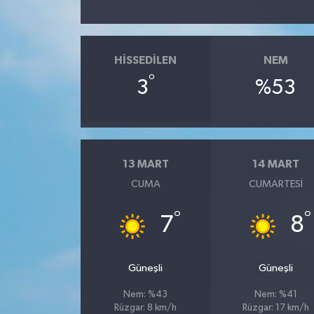
HISSEDILEN
NEM
°
3
%53
13 MART
14 MART
CUMA
CUMARTESI
°
°
7
8
Güneşli
Güneşli
Nem: %43
Nem: %41
Rüzgar: 8 km/h
Rüzgar: 17 km/h