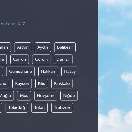
oktası: -4.7,
1
ahan
Artvin
Aydın
Balıkesir
le
Çankırı
Çorum
Denizli
Gümüşhane
Hakkâri
Hatay
onu
Kayseri
Kilis
Kırıkkale
Muğla
Muş
Nevşehir
Niğde
Tekirdağ
Tokat
Trabzon