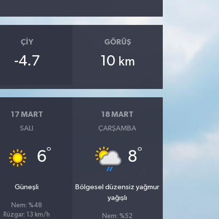
ÇIY
GÖRÜŞ
-4.7
10
km
17 MART
18 MART
SALI
ÇARŞAMBA
°
°
6
8
Güneşli
Bölgesel düzensiz yağmur
yağışlı
Nem: %48
Rüzgar: 13 km/h
Nem: %52