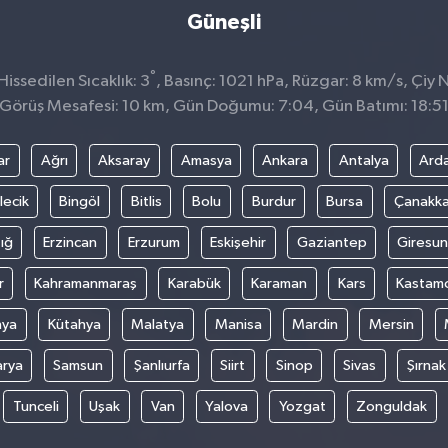
Güneşli
°
issedilen Sıcaklık: 3
, Basınç: 1021 hPa, Rüzgar: 8 km/s, Çiy N
Görüş Mesafesi: 10 km, Gün Doğumu: 7:04, Gün Batımı: 18:5
ar
Ağrı
Aksaray
Amasya
Ankara
Antalya
Ard
lecik
Bingöl
Bitlis
Bolu
Burdur
Bursa
Çanakka
ığ
Erzincan
Erzurum
Eskişehir
Gaziantep
Giresun
r
Kahramanmaraş
Karabük
Karaman
Kars
Kastam
nya
Kütahya
Malatya
Manisa
Mardin
Mersin
arya
Samsun
Şanlıurfa
Siirt
Sinop
Sivas
Şırnak
Tunceli
Uşak
Van
Yalova
Yozgat
Zonguldak