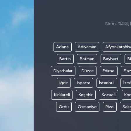
KÜLTÜR&SANAT
Nem: %53, H
ONİKİŞUBAT
SAĞLIK
Adana
Adıyaman
Afyonkarahis
SİVİL TOPLUM
Bartın
Batman
Bayburt
Bi
SİYASET
Diyarbakır
Düzce
Edirne
Elaz
Iğdır
Isparta
İstanbul
İzmi
SOSYAL YAŞAM
Kırklareli
Kırşehir
Kocaeli
Ko
SPOR
Ordu
Osmaniye
Rize
Sak
ULUSAL HABERLER