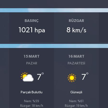
BASINÇ
RÜZGAR
1021
8
hpa
km/s
15 MART
16 MART
PAZAR
PAZARTESI
°
°
7
7
Parçalı Bulutlu
Güneşli
Nem: %59
Nem: %61
Rüzgar: 18 km/h
Rüzgar: 19 km/h