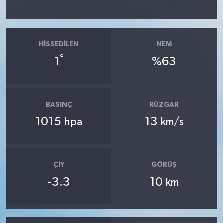
HISSEDILEN
NEM
°
1
%63
BASINÇ
RÜZGAR
1015
13
hpa
km/s
ÇIY
GÖRÜŞ
-3.3
10
km