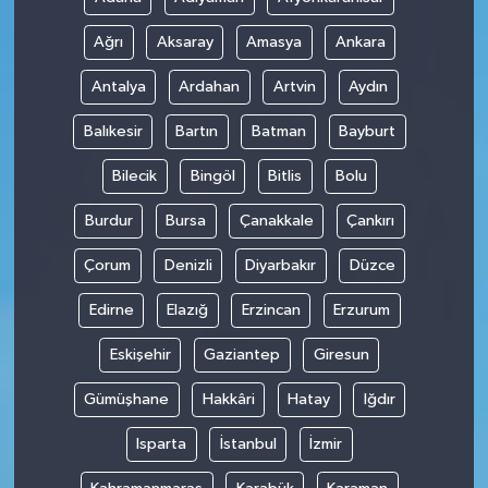
Ağrı
Aksaray
Amasya
Ankara
Antalya
Ardahan
Artvin
Aydın
Balıkesir
Bartın
Batman
Bayburt
Bilecik
Bingöl
Bitlis
Bolu
Burdur
Bursa
Çanakkale
Çankırı
Çorum
Denizli
Diyarbakır
Düzce
Edirne
Elazığ
Erzincan
Erzurum
Eskişehir
Gaziantep
Giresun
Gümüşhane
Hakkâri
Hatay
Iğdır
Isparta
İstanbul
İzmir