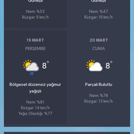
Güneşli
Güneşli
Nem: %53
Nem: %47
Rüzgar: 9 km/h
Rüzgar: 19 km/h
19 MART
20 MART
PERŞEMBE
CUMA
°
°
8
8
Bölgesel düzensiz yağmur
Parçalı Bulutlu
yağışlı
Nem: %78
Rüzgar: 13 km/h
Nem: %81
Rüzgar: 14 km/h
Yağış Olasılığı: %77