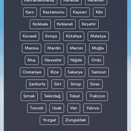
Kahramanmaraş
Karabük
Karaman
Kars
Kastamonu
Kayseri
Kilis
Kırıkkale
Kırklareli
Kırşehir
Kocaeli
Konya
Kütahya
Malatya
Manisa
Mardin
Mersin
Muğla
Muş
Nevşehir
Niğde
Ordu
Osmaniye
Rize
Sakarya
Samsun
Şanlıurfa
Siirt
Sinop
Sivas
Şırnak
Tekirdağ
Tokat
Trabzon
Tunceli
Uşak
Van
Yalova
Yozgat
Zonguldak