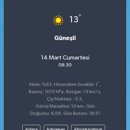
KÜLTÜR&SANAT
°
13
ONİKİŞUBAT
Güneşli
SAĞLIK
SİVİL TOPLUM
14 Mart Cumartesi
08:30
SİYASET
°
SOSYAL YAŞAM
Nem: %63, Hissedilen Sıcaklık: 1
,
Basınç: 1015 hPa, Rüzgar: 13 km/s,
SPOR
Çiy Noktası: -3.3,
Görüş Mesafesi: 10 km, Gün
Doğumu: 6:59, Gün Batımı: 18:51
ULUSAL HABERLER
Adana
Adıyaman
Afyonkarahisar