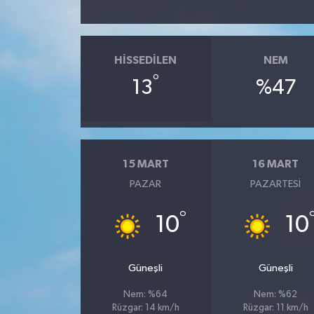
HISSEDILEN
NEM
°
13
%47
15 MART
16 MART
PAZAR
PAZARTESI
°
10
10
Güneşli
Güneşli
Nem: %64
Nem: %62
Rüzgar: 14 km/h
Rüzgar: 11 km/h