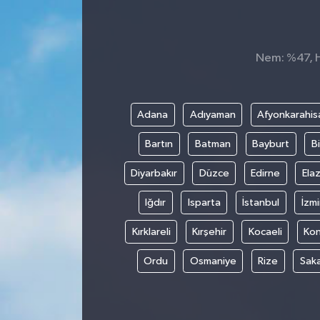
KÜLTÜR&SANAT
Nem: %47, Hi
ONİKİŞUBAT
SAĞLIK
Adana
Adıyaman
Afyonkarahis
SİVİL TOPLUM
Bartın
Batman
Bayburt
Bi
SİYASET
Diyarbakır
Düzce
Edirne
Elaz
Iğdır
Isparta
İstanbul
İzmi
SOSYAL YAŞAM
Kırklareli
Kırşehir
Kocaeli
Ko
SPOR
Ordu
Osmaniye
Rize
Sak
ULUSAL HABERLER