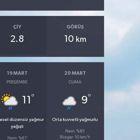
ÇIY
GÖRÜŞ
2.8
10
km
19 MART
20 MART
PERŞEMBE
CUMA
°
°
11
9
esel düzensiz yağmur
Orta kuvvetli yağmurlu
yağışlı
Nem: %85
Rüzgar: 10 km/h
Nem: %67