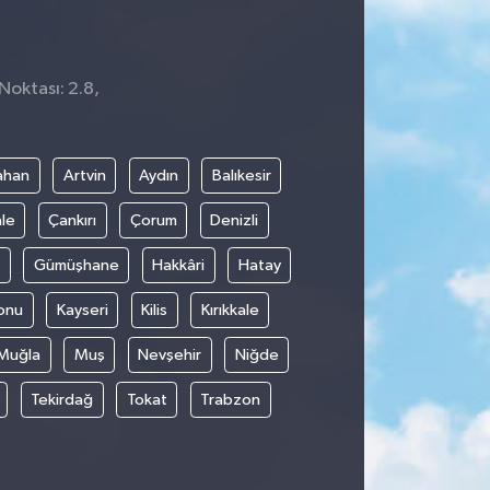
Noktası: 2.8,
8
ahan
Artvin
Aydın
Balıkesir
le
Çankırı
Çorum
Denizli
Gümüşhane
Hakkâri
Hatay
onu
Kayseri
Kilis
Kırıkkale
Muğla
Muş
Nevşehir
Niğde
Tekirdağ
Tokat
Trabzon