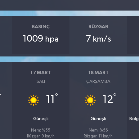
BASINÇ
RÜZGAR
1009
7
hpa
km/s
17 MART
18 MART
SALI
ÇARŞAMBA
°
°
°
11
12
Güneşli
Güneşli
Bölg
Nem: %55
Nem: %56
Rüzgar: 9 km/h
Rüzgar: 11 km/h