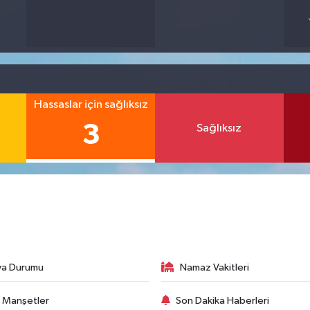
Hassaslar için sağlıksız
3
Sağlıksız
va Durumu
Namaz Vakitleri
 Manşetler
Son Dakika Haberleri