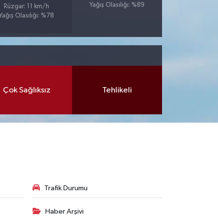
Yağış Olasılığı: %89
Rüzgar: 11 km/h
Yağış Olasılığı: %78
Çok Sağlıksız
Tehlikeli
Trafik Durumu
Haber Arşivi