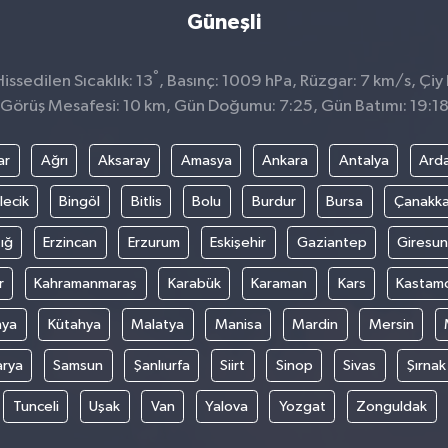
Güneşli
°
ssedilen Sıcaklık: 13
, Basınç: 1009 hPa, Rüzgar: 7 km/s, Çiy 
Görüş Mesafesi: 10 km, Gün Doğumu: 7:25, Gün Batımı: 19:1
ar
Ağrı
Aksaray
Amasya
Ankara
Antalya
Ard
lecik
Bingöl
Bitlis
Bolu
Burdur
Bursa
Çanakka
ığ
Erzincan
Erzurum
Eskişehir
Gaziantep
Giresun
r
Kahramanmaraş
Karabük
Karaman
Kars
Kastam
nya
Kütahya
Malatya
Manisa
Mardin
Mersin
arya
Samsun
Şanlıurfa
Siirt
Sinop
Sivas
Şırnak
Tunceli
Uşak
Van
Yalova
Yozgat
Zonguldak