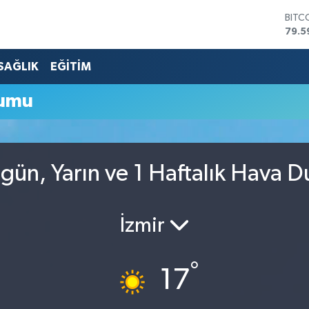
BITC
79.5
DOL
45,4
SAĞLIK
EĞİTİM
EUR
53,3
rumu
STER
61,6
G.AL
686
BİST
gün, Yarın ve 1 Haftalık Hava 
14.5
İzmir
°
17