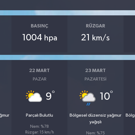
BASINÇ
RÜZGAR
1004
21
hpa
km/s
22 MART
23 MART
PAZAR
PAZARTESI
°
°
9
10
ağmur
Parçalı Bulutlu
Bölgesel düzensiz yağmur
Bölg
yağışlı
Nem: %78
Rüzgar: 15 km/h
Nem: %75