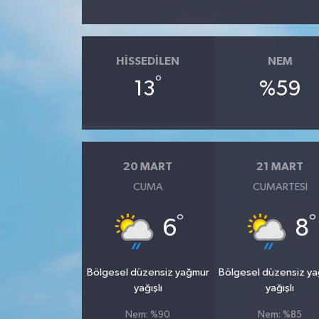
HISSEDILEN
NEM
°
13
%59
20 MART
21 MART
CUMA
CUMARTESI
°
°
6
8
Bölgesel düzensiz yağmur
Bölgesel düzensiz y
yağışlı
yağışlı
Nem: %90
Nem: %85