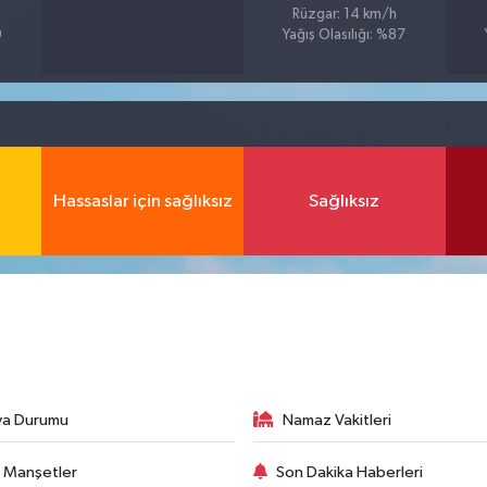
Rüzgar: 14 km/h
9
Yağış Olasılığı: %87
Hassaslar için sağlıksız
Sağlıksız
va Durumu
Namaz Vakitleri
 Manşetler
Son Dakika Haberleri