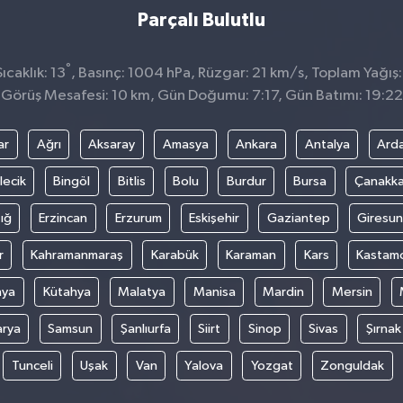
Parçalı Bulutlu
°
caklık: 13
, Basınç: 1004 hPa, Rüzgar: 21 km/s, Toplam Yağış:
Görüş Mesafesi: 10 km, Gün Doğumu: 7:17, Gün Batımı: 19:22
ar
Ağrı
Aksaray
Amasya
Ankara
Antalya
Ard
lecik
Bingöl
Bitlis
Bolu
Burdur
Bursa
Çanakka
ığ
Erzincan
Erzurum
Eskişehir
Gaziantep
Giresun
r
Kahramanmaraş
Karabük
Karaman
Kars
Kastam
nya
Kütahya
Malatya
Manisa
Mardin
Mersin
arya
Samsun
Şanlıurfa
Siirt
Sinop
Sivas
Şırnak
Tunceli
Uşak
Van
Yalova
Yozgat
Zonguldak