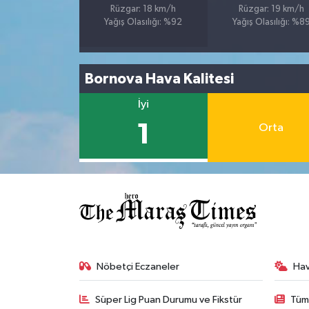
Rüzgar: 18 km/h
Rüzgar: 19 km/h
Yağış Olasılığı: %92
Yağış Olasılığı: %8
Bornova Hava Kalitesi
İyi
1
Orta
Nöbetçi Eczaneler
Ha
Süper Lig Puan Durumu ve Fikstür
Tüm