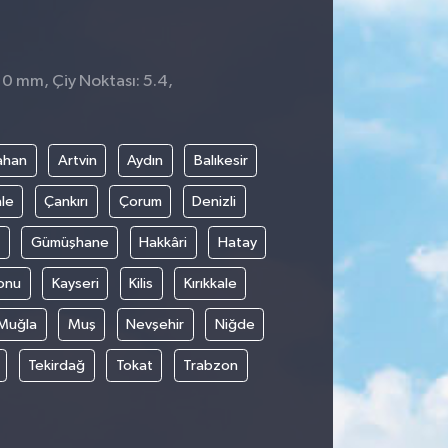
 0 mm, Çiy Noktası: 5.4,
ahan
Artvin
Aydın
Balıkesir
le
Çankırı
Çorum
Denizli
Gümüşhane
Hakkâri
Hatay
onu
Kayseri
Kilis
Kırıkkale
Muğla
Muş
Nevşehir
Niğde
Tekirdağ
Tokat
Trabzon