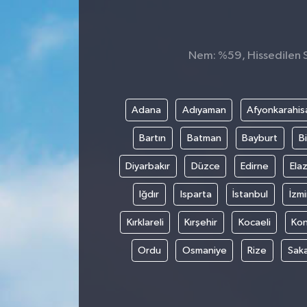
KÜLTÜR&SANAT
Nem: %59, Hissedilen Sı
ONİKİŞUBAT
SAĞLIK
Adana
Adıyaman
Afyonkarahis
SİVİL TOPLUM
Bartın
Batman
Bayburt
Bi
SİYASET
Diyarbakır
Düzce
Edirne
Elaz
Iğdır
Isparta
İstanbul
İzmi
SOSYAL YAŞAM
Kırklareli
Kırşehir
Kocaeli
Ko
SPOR
Ordu
Osmaniye
Rize
Sak
ULUSAL HABERLER