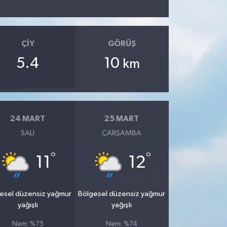
ÇIY
GÖRÜŞ
5.4
10
km
24 MART
25 MART
SALI
ÇARŞAMBA
°
°
11
12
esel düzensiz yağmur
Bölgesel düzensiz yağmur
yağışlı
yağışlı
Nem: %75
Nem: %74