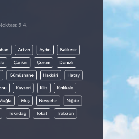
Noktası: 5.4,
ahan
Artvin
Aydın
Balıkesir
le
Çankırı
Çorum
Denizli
Gümüşhane
Hakkâri
Hatay
onu
Kayseri
Kilis
Kırıkkale
Muğla
Muş
Nevşehir
Niğde
Tekirdağ
Tokat
Trabzon