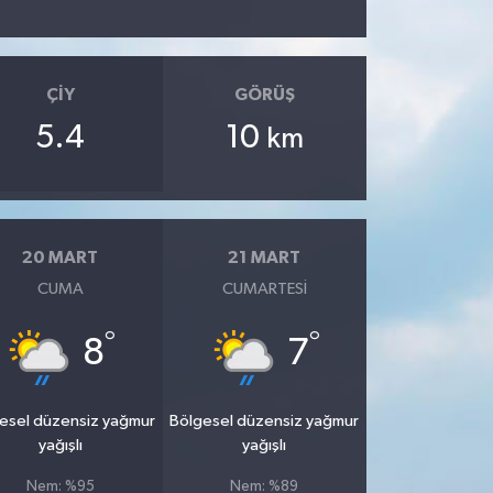
ÇIY
GÖRÜŞ
5.4
10
km
20 MART
21 MART
CUMA
CUMARTESI
°
°
8
7
esel düzensiz yağmur
Bölgesel düzensiz yağmur
yağışlı
yağışlı
Nem: %95
Nem: %89