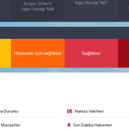
Yağış Olasılığı: %87
Rüzgar: 23 km/h
Yağış Olasılığı: %89
Hassaslar için sağlıksız
Sağlıksız
va Durumu
Namaz Vakitleri
 Manşetler
Son Dakika Haberleri