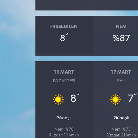
HISSEDILEN
NEM
°
8
%87
16 MART
17 MART
PAZARTESI
SALI
°
°
8
7
Güneşli
Güneşli
Nem: %78
Nem: %73
Rüzgar: 10 km/h
Rüzgar: 21 km/h