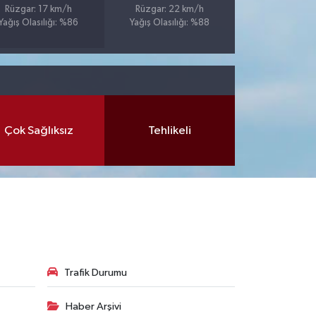
Rüzgar: 17 km/h
Rüzgar: 22 km/h
Yağış Olasılığı: %86
Yağış Olasılığı: %88
Çok Sağlıksız
Tehlikeli
Trafik Durumu
Haber Arşivi