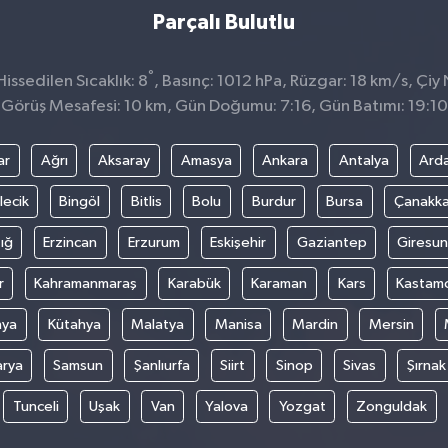
Parçalı Bulutlu
°
ssedilen Sıcaklık: 8
, Basınç: 1012 hPa, Rüzgar: 18 km/s, Çiy 
Görüş Mesafesi: 10 km, Gün Doğumu: 7:16, Gün Batımı: 19:10
ar
Ağrı
Aksaray
Amasya
Ankara
Antalya
Ard
lecik
Bingöl
Bitlis
Bolu
Burdur
Bursa
Çanakka
ığ
Erzincan
Erzurum
Eskişehir
Gaziantep
Giresun
r
Kahramanmaraş
Karabük
Karaman
Kars
Kastam
nya
Kütahya
Malatya
Manisa
Mardin
Mersin
arya
Samsun
Şanlıurfa
Siirt
Sinop
Sivas
Şırnak
Tunceli
Uşak
Van
Yalova
Yozgat
Zonguldak