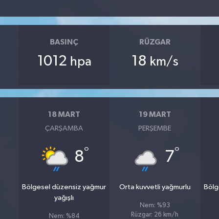
BASINÇ
RÜZGAR
1012
18
hpa
km/s
18 MART
19 MART
ÇARŞAMBA
PERŞEMBE
°
°
8
7
Bölgesel düzensiz yağmur
Orta kuvvetli yağmurlu
Bölg
yağışlı
Nem: %93
Rüzgar: 26 km/h
Nem: %84