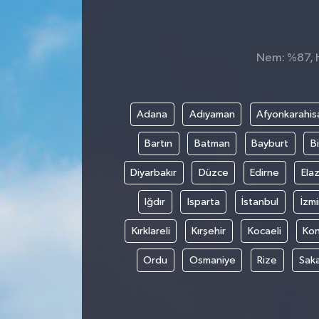
KÜLTÜR&SANAT
Nem: %87, Hi
ONİKİŞUBAT
SAĞLIK
Adana
Adıyaman
Afyonkarahis
SİVİL TOPLUM
Bartın
Batman
Bayburt
Bi
SİYASET
Diyarbakır
Düzce
Edirne
Elaz
Iğdır
Isparta
İstanbul
İzmi
SOSYAL YAŞAM
Kırklareli
Kırşehir
Kocaeli
Ko
SPOR
Ordu
Osmaniye
Rize
Sak
ULUSAL HABERLER