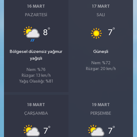
16 MART
17 MART
PAZARTESI
SALI
°
°
8
7
Bölgesel düzensiz yağmur
Güneşli
yağışlı
Nem: %72
Rüzgar: 20 km/h
Nem: %76
Rüzgar: 13 km/h
Yağış Olasılığı: %81
18 MART
19 MART
ÇARŞAMBA
PERŞEMBE
°
°
7
7