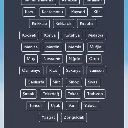
Kahramanmaraş
Karabük
Karaman
Kars
Kastamonu
Kayseri
Kilis
Kırıkkale
Kırklareli
Kırşehir
Kocaeli
Konya
Kütahya
Malatya
Manisa
Mardin
Mersin
Muğla
Muş
Nevşehir
Niğde
Ordu
Osmaniye
Rize
Sakarya
Samsun
Şanlıurfa
Siirt
Sinop
Sivas
Şırnak
Tekirdağ
Tokat
Trabzon
Tunceli
Uşak
Van
Yalova
Yozgat
Zonguldak