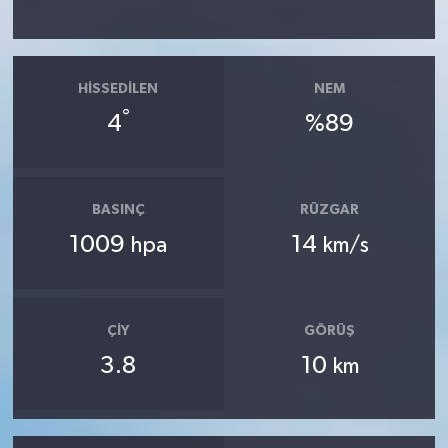
HISSEDILEN
NEM
°
4
%89
BASINÇ
RÜZGAR
1009
14
hpa
km/s
ÇIY
GÖRÜŞ
3.8
10
km