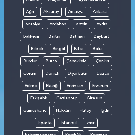
Ağrı
Aksaray
Amasya
Ankara
Antalya
Ardahan
Artvin
Aydın
Balıkesir
Bartın
Batman
Bayburt
Bilecik
Bingöl
Bitlis
Bolu
Burdur
Bursa
Çanakkale
Çankırı
Çorum
Denizli
Diyarbakır
Düzce
Edirne
Elazığ
Erzincan
Erzurum
Eskişehir
Gaziantep
Giresun
Gümüşhane
Hakkâri
Hatay
Iğdır
Isparta
İstanbul
İzmir