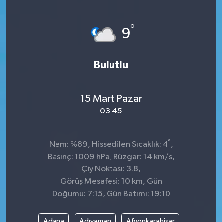
KÜLTÜR&SANAT
°
9
ONİKİŞUBAT
Bulutlu
SAĞLIK
SİVİL TOPLUM
15 Mart Pazar
03:45
SİYASET
°
SOSYAL YAŞAM
Nem: %89, Hissedilen Sıcaklık: 4
,
Basınç: 1009 hPa, Rüzgar: 14 km/s,
SPOR
Çiy Noktası: 3.8,
Görüş Mesafesi: 10 km, Gün
Doğumu: 7:15, Gün Batımı: 19:10
ULUSAL HABERLER
Adana
Adıyaman
Afyonkarahisar