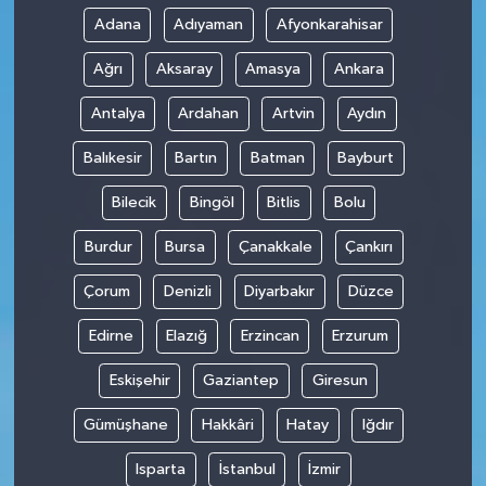
Adana
Adıyaman
Afyonkarahisar
Ağrı
Aksaray
Amasya
Ankara
Antalya
Ardahan
Artvin
Aydın
Balıkesir
Bartın
Batman
Bayburt
Bilecik
Bingöl
Bitlis
Bolu
Burdur
Bursa
Çanakkale
Çankırı
Çorum
Denizli
Diyarbakır
Düzce
Edirne
Elazığ
Erzincan
Erzurum
Eskişehir
Gaziantep
Giresun
Gümüşhane
Hakkâri
Hatay
Iğdır
Isparta
İstanbul
İzmir