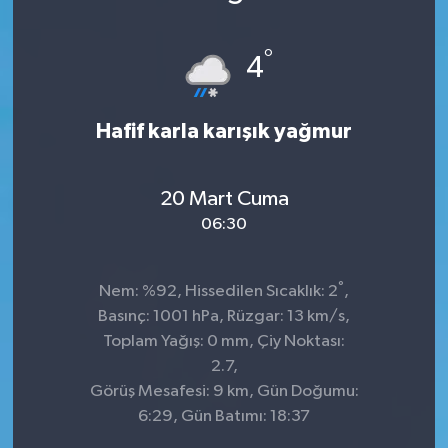
KÜLTÜR&SANAT
°
4
ONİKİŞUBAT
Hafif karla karışık yağmur
SAĞLIK
SİVİL TOPLUM
20 Mart Cuma
06:30
SİYASET
°
SOSYAL YAŞAM
Nem: %92, Hissedilen Sıcaklık: 2
,
Basınç: 1001 hPa, Rüzgar: 13 km/s,
SPOR
Toplam Yağış: 0 mm, Çiy Noktası:
2.7,
Görüş Mesafesi: 9 km, Gün Doğumu:
ULUSAL HABERLER
6:29, Gün Batımı: 18:37