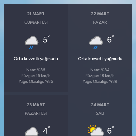
21 MART
22 MART
CUMARTESI
PAZAR
°
°
5
6
Orta kuvvetli yağmurlu
Orta kuvvetli yağmurlu
Nem: %86
Nem: %84
Rüzgar: 16 km/h
Rüzgar: 18 km/h
Yağış Olasılığı: %86
Yağış Olasılığı: %89
23 MART
24 MART
PAZARTESI
SALI
°
°
4
6