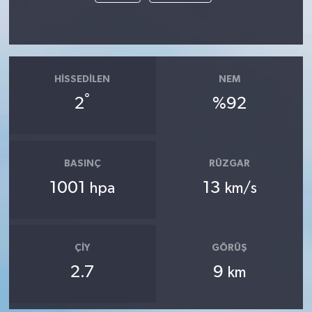
HISSEDILEN
NEM
°
2
%92
BASINÇ
RÜZGAR
1001
13
hpa
km/s
ÇIY
GÖRÜŞ
2.7
9
km