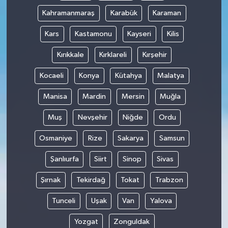
Kahramanmaraş
Karabük
Karaman
Kars
Kastamonu
Kayseri
Kilis
Kırıkkale
Kırklareli
Kırşehir
Kocaeli
Konya
Kütahya
Malatya
Manisa
Mardin
Mersin
Muğla
Muş
Nevşehir
Niğde
Ordu
Osmaniye
Rize
Sakarya
Samsun
Şanlıurfa
Siirt
Sinop
Sivas
Şırnak
Tekirdağ
Tokat
Trabzon
Tunceli
Uşak
Van
Yalova
Yozgat
Zonguldak